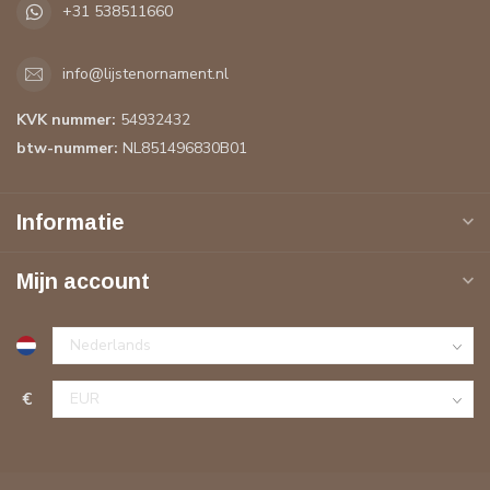
+31 538511660
info@lijstenornament.nl
KVK nummer:
54932432
btw-nummer:
NL851496830B01
Informatie
Mijn account
€