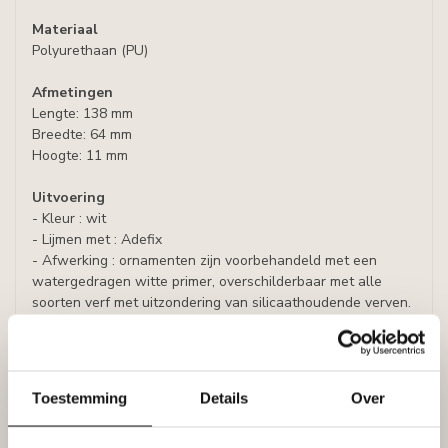
Materiaal
Polyurethaan (PU)
Afmetingen
Lengte: 138 mm
Breedte: 64 mm
Hoogte: 11 mm
Uitvoering
- Kleur : wit
- Lijmen met : Adefix
- Afwerking : ornamenten zijn voorbehandeld met een
watergedragen witte primer, overschilderbaar met alle
soorten verf met uitzondering van silicaathoudende verven.
Genoemde prijs is per set (= 4 stuks)
Folder Art Decor / Arxat ornamenten
Toestemming
Details
Over
Specificaties