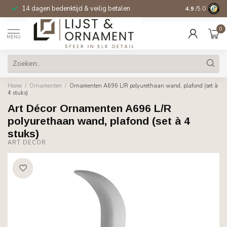
14 dagen bedenktijd & veilig betalen
4.9
/5.0
0
MENU
Home
/
Ornamenten
/
Ornamenten A696 L/R polyurethaan wand, plafond (set à
4 stuks)
Art Décor Ornamenten A696 L/R
polyurethaan wand, plafond (set à 4
stuks)
ART DÉCOR