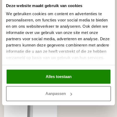
Leverancier
Deze website maakt gebruik van cookies
Reviews
Tags
We gebruiken cookies om content en advertenties te
personaliseren, om functies voor social media te bieden
en om ons websiteverkeer te analyseren. Ook delen we
informatie over uw gebruik van onze site met onze
Gerelateerde producten
partners voor social media, adverteren en analyse. Deze
partners kunnen deze gegevens combineren met andere
NMC
NMC Adefix lijmkoker 310 ml
€8,95
informatie die u aan ze heeft verstrekt of die ze hebben
Op voorraad
verzameld op basis van uw gebruik van hun services.
Recent bekeken
Alles toestaan
Aanpassen