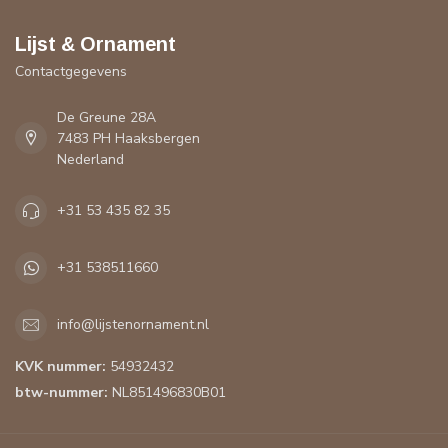
Lijst & Ornament
Contactgegevens
De Greune 28A
7483 PH Haaksbergen
Nederland
+31 53 435 82 35
+31 538511660
info@lijstenornament.nl
KVK nummer:
54932432
btw-nummer:
NL851496830B01