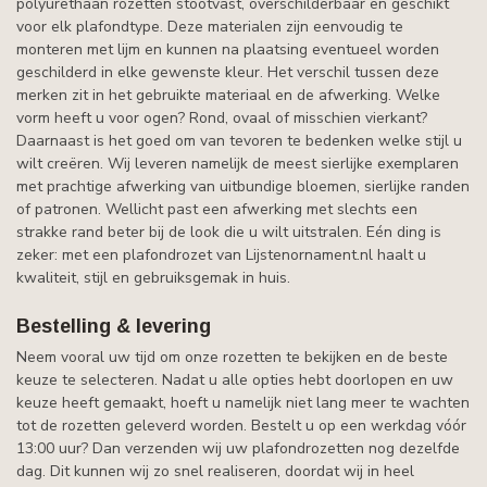
polyurethaan rozetten stootvast, overschilderbaar en geschikt
voor elk plafondtype. Deze materialen zijn eenvoudig te
monteren met lijm en kunnen na plaatsing eventueel worden
geschilderd in elke gewenste kleur. Het verschil tussen deze
merken zit in het gebruikte materiaal en de afwerking. Welke
vorm heeft u voor ogen? Rond, ovaal of misschien vierkant?
Daarnaast is het goed om van tevoren te bedenken welke stijl u
wilt creëren. Wij leveren namelijk de meest sierlijke exemplaren
met prachtige afwerking van uitbundige bloemen, sierlijke randen
of patronen. Wellicht past een afwerking met slechts een
strakke rand beter bij de look die u wilt uitstralen. Eén ding is
zeker: met een plafondrozet van Lijstenornament.nl haalt u
kwaliteit, stijl en gebruiksgemak in huis.
Bestelling & levering
Neem vooral uw tijd om onze rozetten te bekijken en de beste
keuze te selecteren. Nadat u alle opties hebt doorlopen en uw
keuze heeft gemaakt, hoeft u namelijk niet lang meer te wachten
tot de rozetten geleverd worden. Bestelt u op een werkdag vóór
13:00 uur? Dan verzenden wij uw plafondrozetten nog dezelfde
dag. Dit kunnen wij zo snel realiseren, doordat wij in heel