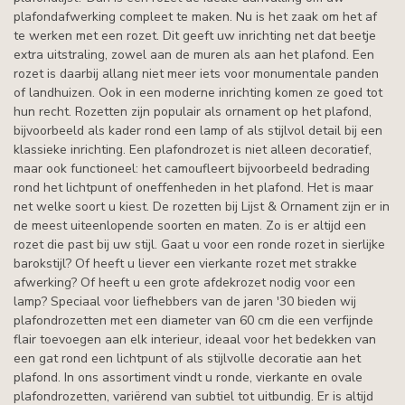
plafondafwerking compleet te maken. Nu is het zaak om het af
te werken met een rozet. Dit geeft uw inrichting net dat beetje
extra uitstraling, zowel aan de muren als aan het plafond. Een
rozet is daarbij allang niet meer iets voor monumentale panden
of landhuizen. Ook in een moderne inrichting komen ze goed tot
hun recht. Rozetten zijn populair als ornament op het plafond,
bijvoorbeeld als kader rond een lamp of als stijlvol detail bij een
klassieke inrichting. Een plafondrozet is niet alleen decoratief,
maar ook functioneel: het camoufleert bijvoorbeeld bedrading
rond het lichtpunt of oneffenheden in het plafond. Het is maar
net welke soort u kiest. De rozetten bij Lijst & Ornament zijn er in
de meest uiteenlopende soorten en maten. Zo is er altijd een
rozet die past bij uw stijl. Gaat u voor een ronde rozet in sierlijke
barokstijl? Of heeft u liever een vierkante rozet met strakke
afwerking? Of heeft u een grote afdekrozet nodig voor een
lamp? Speciaal voor liefhebbers van de jaren '30 bieden wij
plafondrozetten met een diameter van 60 cm die een verfijnde
flair toevoegen aan elk interieur, ideaal voor het bedekken van
een gat rond een lichtpunt of als stijlvolle decoratie aan het
plafond. In ons assortiment vindt u ronde, vierkante en ovale
plafondrozetten, variërend van subtiel tot uitbundig. Er is altijd