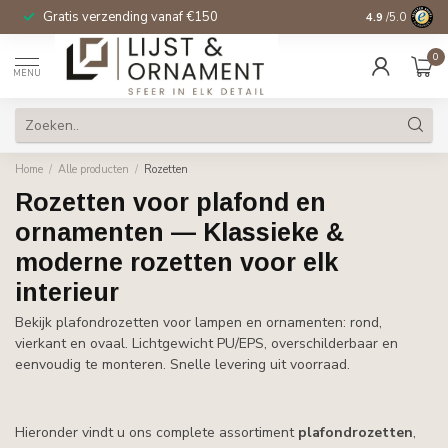
Gratis verzending vanaf €150
14 dagen beden
4.9
/5.0
0
MENU
Home
/
Alle producten
/
Rozetten
Rozetten voor plafond en
ornamenten — Klassieke &
moderne rozetten voor elk
interieur
Bekijk plafondrozetten voor lampen en ornamenten: rond,
vierkant en ovaal. Lichtgewicht PU/EPS, overschilderbaar en
eenvoudig te monteren. Snelle levering uit voorraad.
Hieronder vindt u ons complete assortiment
plafondrozetten
,