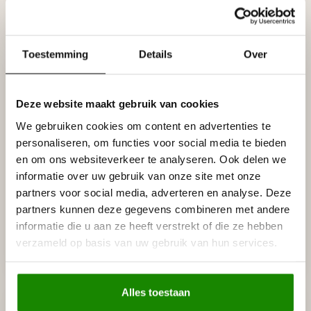
30,0 cm
33,5 cm
€30,95
€30,95
Op voorraad (27)
Op voorraad (2)
Toestemming
Details
Over
Deze website maakt gebruik van cookies
We gebruiken cookies om content en advertenties te
personaliseren, om functies voor social media te bieden
en om ons websiteverkeer te analyseren. Ook delen we
informatie over uw gebruik van onze site met onze
partners voor social media, adverteren en analyse. Deze
GRAND DECOR
GRAND DECOR
partners kunnen deze gegevens combineren met andere
Rozet R184 diameter
Rozet R134 diameter
informatie die u aan ze heeft verstrekt of die ze hebben
37,5 cm
40,0 cm
verzameld op basis van uw gebruik van hun services.
€32,95
€40,95
Op voorraad (12)
Op voorraad (8)
Alles toestaan