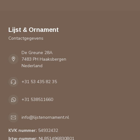
Lijst & Ornament
Contactgegevens
De Greune 28A
7483 PH Haaksbergen
Nederland
+31 53 435 82 35
+31 538511660
info@lijstenornament.nl
KVK nummer:
54932432
btw-nummer:
NL851496830B01