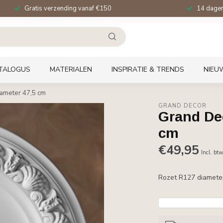
Gratis verzending vanaf €150
14 dagen 
TALOGUS
MATERIALEN
INSPIRATIE & TRENDS
NIEU
ameter 47,5 cm
GRAND DECOR
Grand De
cm
€49,95
Incl. bt
Rozet R127 diamete