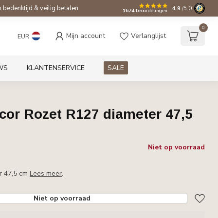
bedenktijd & veilig betalen
4.9
/5.0
1674
beoordelingen
0
Mijn account
Verlanglijst
EUR
WS
KLANTENSERVICE
SALE
cor Rozet R127 diameter 47,5
Niet op voorraad
w
r 47,5 cm
Lees meer
.
Niet op voorraad