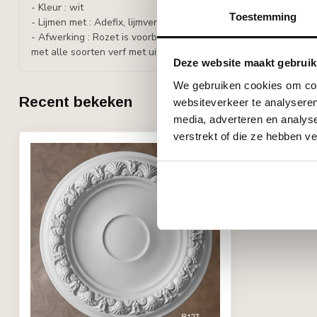
- Kleur : wit
Toestemming
- Lijmen met : Adefix, lijmverbruik: 70 ml/stuk.
- Afwerking : Rozet is voorbehandeld met een watergedragen w
met alle soorten verf met uitzondering van silicaathoudende ve
Deze website maakt gebruik
We gebruiken cookies om cont
Recent bekeken
websiteverkeer te analyseren
media, adverteren en analys
verstrekt of die ze hebben v