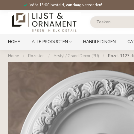
Vóór 13:00 besteld,
vandaag
verzonden!
HOME
ALLE PRODUCTEN
HANDLEIDINGEN
CA
Home
/
Rozetten
/
Arstyl / Grand Decor (PU)
/
Rozet R127 di