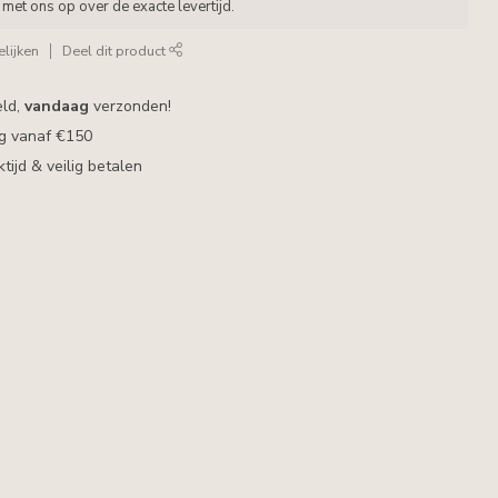
met ons op over de exacte levertijd.
lijken
Deel dit product
eld,
vandaag
verzonden!
ng vanaf €150
ijd & veilig betalen