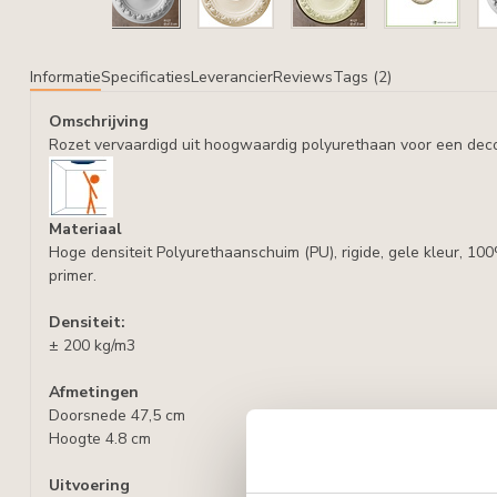
Informatie
Specificaties
Leverancier
Reviews
Tags (2)
Omschrijving
Rozet vervaardigd uit hoogwaardig polyurethaan voor een deco
Materiaal
Hoge densiteit Polyurethaanschuim (PU), rigide, gele kleur, 10
primer.
Densiteit:
± 200 kg/m3
Afmetingen
Doorsnede 47,5 cm
Hoogte 4.8 cm
Uitvoering