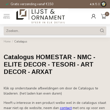
Gratis verzending vanaf €150
14 dagen beden
4.9
/5.0
0
MENU
Home
/
Catalogus
Catalogus HOMESTAR - NMC -
ELITE DECOR - TESORI - ART
DECOR - ARXAT
Klik op onderstaande afbeeldingen om door de Catalogus te
bladeren. (het laden kan even duren)
Heeft u interesse in een product welke wel in de catalogus staat
maar niet op de website, neem dan
contact
met ons op voor een