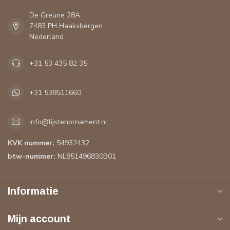
De Greune 28A
7483 PH Haaksbergen
Nederland
+31 53 435 82 35
+31 538511660
info@lijstenornament.nl
KVK nummer:
54932432
btw-nummer:
NL851496830B01
Informatie
Mijn account