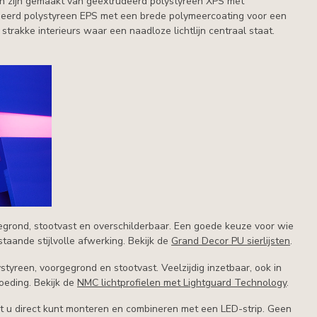
len zijn gemaakt van geëxtrudeerd polystyreen XPS met
deerd polystyreen EPS met een brede polymeercoating voor een
strakke interieurs waar een naadloze lichtlijn centraal staat.
gegrond, stootvast en overschilderbaar. Een goede keuze voor wie
taande stijlvolle afwerking. Bekijk de
Grand Decor PU sierlijsten
.
tyreen, voorgegrond en stootvast. Veelzijdig inzetbaar, ook in
oeding. Bekijk de
NMC lichtprofielen met Lightguard Technology
.
at u direct kunt monteren en combineren met een LED-strip. Geen