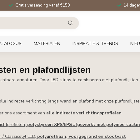
Gratis verzending vanaf €150
14 dagen 
ATALOGUS
MATERIALEN
INSPIRATIE & TRENDS
NIE
jsten en plafondlijsten
 zichtbare armaturen. Door LED-strips te combineren met plafondlijsten e
lle indirecte verlichting langs wand en plafond met onze plafondlijsten
der ons assortiment van
alle indirecte verlichtingsprofielen
.
ichtprofielen,
polystyreen XPS/EPS afgewerkt met polymeercoati
 / Classicstyl LED,
polyurethaan, voorgegrond en stootvast