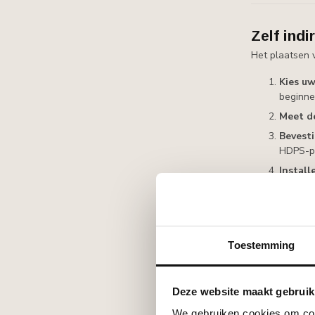
Zelf indi
Het plaatsen v
Kies uw
beginne
Meet d
Bevesti
HDPS-pr
Install
lichtbe
Sluit a
overschi
Meer uitleg o
Toestemming
Deze website maakt gebruik
Verlaagd
We gebruiken cookies om cont