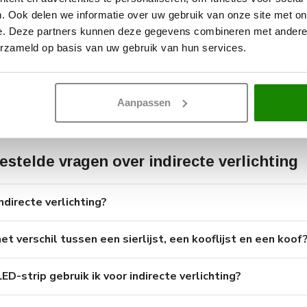
lafond geeft een mooi resultaat, maar is in veel situaties helemaal ni
ng bereikt u hetzelfde sfeereffect zonder constructiewerk of grote v
. Ook delen we informatie over uw gebruik van onze site met on
e. Deze partners kunnen deze gegevens combineren met andere i
en verlaagd plafond? Kies dan een profiel of koof met voldoende ruim
erzameld op basis van uw gebruik van hun services.
 bij uitstek geschikt voor: een diep EPS-profiel dat speciaal ontworpe
 aansluiting uitvoeren door een gekwalificeerde elektricien.
Aanpassen
estelde vragen over indirecte verlichting
ndirecte verlichting?
et verschil tussen een sierlijst, een kooflijst en een koof
D-strip gebruik ik voor indirecte verlichting?