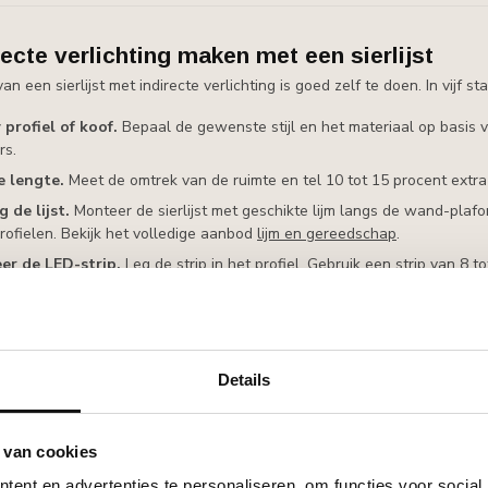
recte verlichting maken met een sierlijst
an een sierlijst met indirecte verlichting is goed zelf te doen. In vijf 
 profiel of koof.
Bepaal de gewenste stijl en het materiaal op basis v
rs.
e lengte.
Meet de omtrek van de ruimte en tel 10 tot 15 procent extra b
g de lijst.
Monteer de sierlijst met geschikte lijm langs de wand-pla
ofielen. Bekijk het volledige aanbod
lijm en gereedschap
.
eer de LED-strip.
Leg de strip in het profiel. Gebruik een strip van 8
eld. Hoe meer LED's per meter, hoe minder zichtbare lichtpunten.
an en werk af.
Laat de elektrische aansluiting uitvoeren door een gekw
lder de lijst in de gewenste kleur.
ver de montage vindt u op de
handleidingen-pagina
.
Details
 van cookies
 plafond met LED-strip: wanneer wel en wann
ent en advertenties te personaliseren, om functies voor social