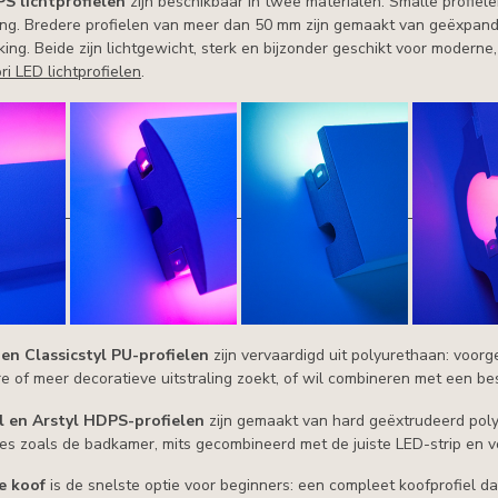
PS lichtprofielen
zijn beschikbaar in twee materialen. Smalle profie
ng. Bredere profielen van meer dan 50 mm zijn gemaakt van geëxpan
ing. Beide zijn lichtgewicht, sterk en bijzonder geschikt voor moderne, 
ri LED lichtprofielen
.
en Classicstyl PU-profielen
zijn vervaardigd uit polyurethaan: voor
e of meer decoratieve uitstraling zoekt, of wil combineren met een bes
 en Arstyl HDPS-profielen
zijn gemaakt van hard geëxtrudeerd polys
tes zoals de badkamer, mits gecombineerd met de juiste LED-strip en v
e koof
is de snelste optie voor beginners: een compleet koofprofiel d