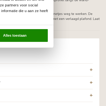
et nodig. Met een plafondlijst of koofprofiel langs de wand-
erbouwing.
ze partners voor social
nformatie die u aan ze heeft
te om de LED-strip en de bekabeling netjes weg te werken. De
n is voor toepassingen in combinatie met een verlaagd plafond. Laat
Alles toestaan
?