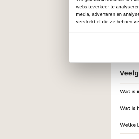
Een verlaagd p
plafondoverga
websiteverkeer te analyseren
media, adverteren en analys
Wilt u toch e
verstrekt of die ze hebben v
KD408
is hier
de elektrische
Veelg
Wat is i
Wat is h
Welke LE