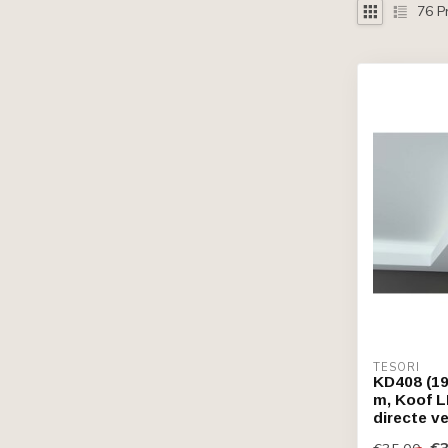
76
P
TESORI
KD408 (19
m, Koof L
directe v