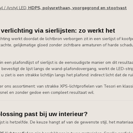
l / Arstyl LED,
HDPS, polyurethaan, voorgegrond en stootvast
 verlichting via sierlijsten: zo werkt het
ichting werkt doordat de lichtbron verborgen zit in een sierlijst of koo
zachte, gelijkmatige gloed zonder zichtbare armaturen of harde schadu
.
in een plafondlijst of sierlijst is de eenvoudigste manier om dit result
bevestigt de lijst langs de wand-plafondovergang, werkt de LED-strip 
u ziet is een strakke lichtlijn langs het plafond: indirect licht dat de
er ons assortiment: van strakke XPS-lichtprofielen van Tesori en kla
snel en zonder gedoe een compleet resultaat wil.
lossing past bij uw interieur?
lijst is hetzelfde. De keuze hangt af van de gewenste stijl, het materia