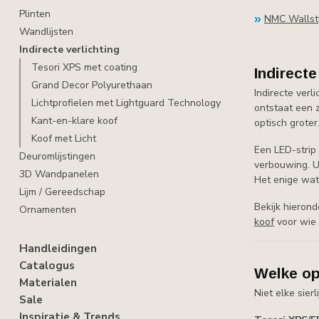
Plinten
NMC Wallsty
Wandlijsten
Indirecte verlichting
Tesori XPS met coating
Indirecte
Grand Decor Polyurethaan
Indirecte verl
Lichtprofielen met Lightguard Technology
ontstaat een 
Kant-en-klare koof
optisch groter
Koof met Licht
Een LED-strip 
Deuromlijstingen
verbouwing. U 
3D Wandpanelen
Het enige wat 
Lijm / Gereedschap
Bekijk hierond
Ornamenten
koof
voor wie 
Handleidingen
Catalogus
Welke op
Materialen
Niet elke sier
Sale
Inspiratie & Trends