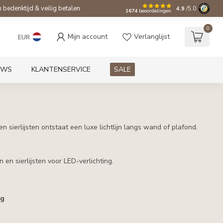
bedenktijd & veilig betalen
4.9
/5.0
1674
beoordelingen
0
Mijn account
Verlanglijst
EUR
UWS
KLANTENSERVICE
SALE
n sierlijsten ontstaat een luxe lichtlijn langs wand of plafond.
 en sierlijsten voor LED-verlichting.
ng