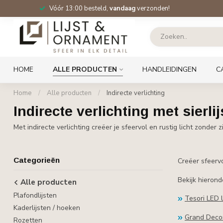
Vóór 13:00 besteld,
vandaag
verzonden!
HOME
ALLE PRODUCTEN
HANDLEIDINGEN
C
Home
/
Alle producten
/
Indirecte verlichting
Indirecte verlichting met sierli
Met indirecte verlichting creëer je sfeervol en rustig licht zonder
Categorieën
Creëer sfeervo
Bekijk hieron
Alle producten
Plafondlijsten
Tesori LED l
Kaderlijsten / hoeken
Grand Decor
Rozetten