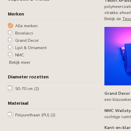
Tesori XPS/E
polymeercoati
strakke afwerk
Merken
Bekijk de
Teso
Alle merken
Bovelacci
Grand Decor
Lijst & Ornament
NMC
Bekijk meer
Diameter rozetten
50-70 cm
(2)
Grand Decor 
een klassieker
Materiaal
NMC Wallstyl
Polyurethaan (PU)
(2)
vochtige ruim
Kant-en-klar