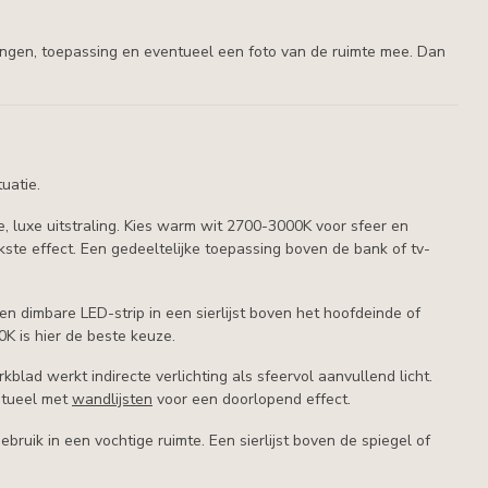
tingen, toepassing en eventueel een foto van de ruimte mee. Dan
tuatie.
e, luxe uitstraling. Kies warm wit 2700-3000K voor sfeer en
kste effect. Een gedeeltelijke toepassing boven de bank of tv-
en dimbare LED-strip in een sierlijst boven het hoofdeinde of
0K is hier de beste keuze.
ad werkt indirecte verlichting als sfeervol aanvullend licht.
ntueel met
wandlijsten
voor een doorlopend effect.
bruik in een vochtige ruimte. Een sierlijst boven de spiegel of