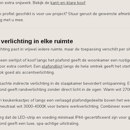
n extra snijwerk. Bekijk de
kant-en-klare koof
.
lk profiel geschikt is voor uw project? Stuur gerust de gewenste afme
ag met u mee.
 verlichting in elke ruimte
chting past in vrijwel iedere ruimte, maar de toepassing verschilt per si
een sierlijst of koof langs het plafond geeft de woonkamer een rustig
oor extra comfort. Een
plafondlijst
langs de hele omtrek geeft het ster
k goed als accentverlichting.
zachte indirecte verlichting in de slaapkamer bevordert ontspanning. E
ond geeft randverlichting zonder direct licht in de ogen. Warm wit 270
 keukenkastjes of langs een verlaagd plafondgedeelte boven het werkbl
r neutraal wit 3000-4000K voor betere werkverlichting. Combineer eve
g dat de LED-strip en voeding minimaal IP44-gecertificeerd zijn voor ge
ond geeft een luxe, spa-achtige uitstraling.