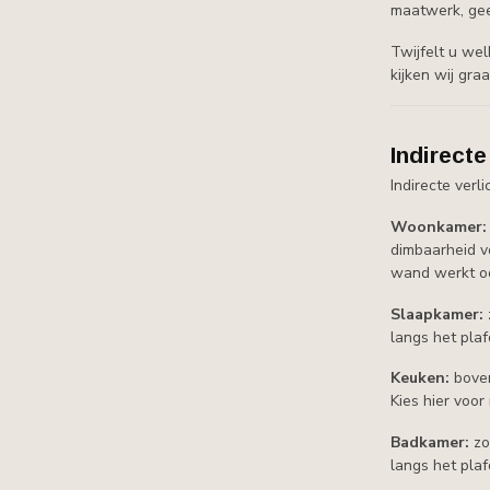
maatwerk, gee
Twijfelt u we
kijken wij gra
Indirecte
Indirecte verli
Woonkamer:
dimbaarheid v
wand werkt oo
Slaapkamer:
langs het plaf
Keuken:
boven
Kies hier voo
Badkamer:
zor
langs het plaf