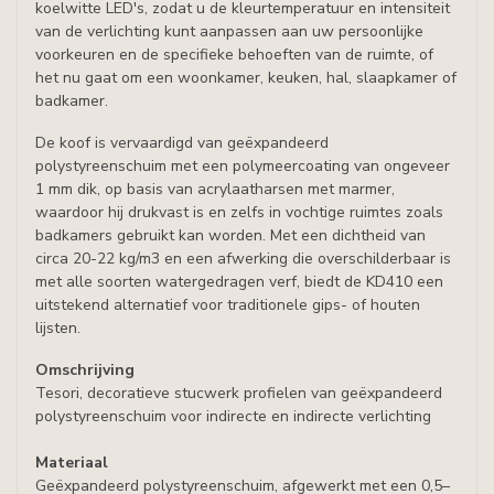
koelwitte LED's, zodat u de kleurtemperatuur en intensiteit
van de verlichting kunt aanpassen aan uw persoonlijke
voorkeuren en de specifieke behoeften van de ruimte, of
het nu gaat om een woonkamer, keuken, hal, slaapkamer of
badkamer.
De koof is vervaardigd van geëxpandeerd
polystyreenschuim met een polymeercoating van ongeveer
1 mm dik, op basis van acrylaatharsen met marmer,
waardoor hij drukvast is en zelfs in vochtige ruimtes zoals
badkamers gebruikt kan worden. Met een dichtheid van
circa 20-22 kg/m3 en een afwerking die overschilderbaar is
met alle soorten watergedragen verf, biedt de KD410 een
uitstekend alternatief voor traditionele gips- of houten
lijsten.
Omschrijving
Tesori
, decoratieve
stucwerk
profielen van
geëxpandeerd
polystyreenschuim
voor indirecte
en indirecte
verlichting
Materiaal
Geëxpandeerd polystyreenschuim, afgewerkt met een 0,5–