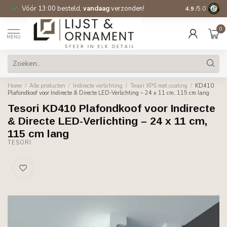
Vóór 13:00 besteld,
vandaag
verzonden!
Gratis verzen
4.9
/5.0
0
MENU
Home
/
Alle producten
/
Indirecte verlichting
/
Tesori XPS met coating
/
KD410
Plafondkoof voor Indirecte & Directe LED-Verlichting – 24 x 11 cm, 115 cm lang
Tesori KD410 Plafondkoof voor Indirecte
& Directe LED-Verlichting – 24 x 11 cm,
115 cm lang
TESORI