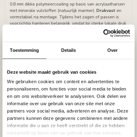
0,8 mm dikke polymeercoating op basis van acrylaatharsen
met minerale vulstoffen (natuurlijk marmer).
Drukvast
en
vormstabiel na montage. Tijdens het zagen of passen is
voorzichtig hanteren belangrijk, omdat bij sterke lokale druk
(bijvoorbeeld met de duim) een lichte afdruk kan ontstaan.
Deze koof kan ook in vochtige ruimtes gebruikt worden
zoals een badkamer.
Toestemming
Details
Over
Densiteit:
± 20-22 kg/m3
Deze website maakt gebruik van cookies
Afmetingen
Hoogte: 110 mm
We gebruiken cookies om content en advertenties te
Breedte: 240 mm
personaliseren, om functies voor social media te bieden
Lengte: 1150 mm
en om ons websiteverkeer te analyseren. Ook delen we
informatie over uw gebruik van onze site met onze
Uitvoering
partners voor social media, adverteren en analyse. Deze
- Kleur : wit
partners kunnen deze gegevens combineren met andere
- Montage lichtkoof: Polymax High Tack Express,
informatie die u aan ze heeft verstrekt of die ze hebben
lijmverbruik: 5-6 meter lijst per lijmkoker.
- Afwerken naden: Darmix
verzameld op basis van uw gebruik van hun services.