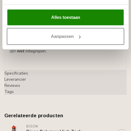
- Afwerking : Koof is afgewerkt met een polymeercoating
op basis van acrylaatharsen met minerale vulstoffen
(natuurlijk marmer), overschilderbaar met alle soorten
Alles toestaan
watergedragen verf.
Prijs per lijst (= lengte 1,15 meter)
Aanpassen
De koof wordt zonder gaten geleverd en LED-strip en spots
zijn
niet
inbegrepen.
Specificaties
Leverancier
Reviews
Tags
Gerelateerde producten
BISON