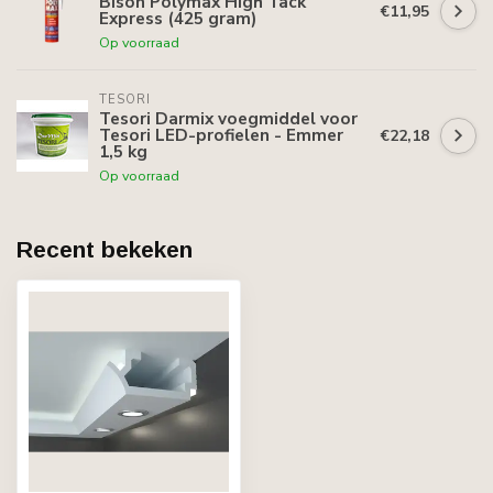
Bison Polymax High Tack
€11,95
Express (425 gram)
Op voorraad
TESORI
Tesori Darmix voegmiddel voor
Tesori LED-profielen - Emmer
€22,18
1,5 kg
Op voorraad
Recent bekeken