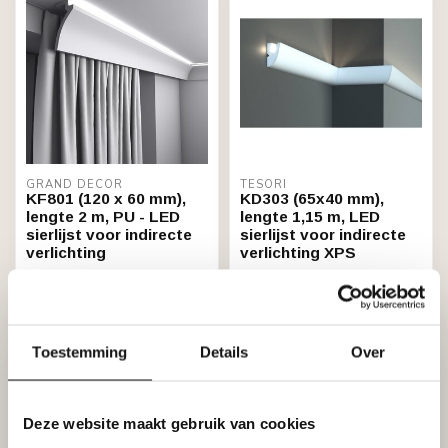
GRAND DECOR
TESORI
KF801 (120 x 60 mm),
KD303 (65x40 mm),
lengte 2 m, PU - LED
lengte 1,15 m, LED
sierlijst voor indirecte
sierlijst voor indirecte
verlichting
verlichting XPS
€49,40
€15,45
Stukprijs: €24,70 / Meter
Niet op voorraad
Op voorraad (101)
Toestemming
Details
Over
Deze website maakt gebruik van cookies