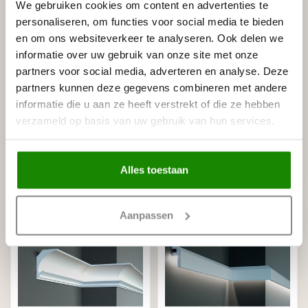
We gebruiken cookies om content en advertenties te
personaliseren, om functies voor social media te bieden
en om ons websiteverkeer te analyseren. Ook delen we
informatie over uw gebruik van onze site met onze
partners voor social media, adverteren en analyse. Deze
GRAND DECOR
GRAND DECOR
partners kunnen deze gegevens combineren met andere
KF501 (62 x 25 mm),
KF504 (102 x 25 mm),
informatie die u aan ze heeft verstrekt of die ze hebben
lengte 2 m, PU - LED
lengte 2 m, PU - LED
sierlijst voor indirecte
sierlijst voor indirecte
verzameld op basis van uw gebruik van hun services.
verlichting
verlichting
€26,04
€33,40
Stukprijs: €13,02 / Meter
Stukprijs: €16,70 / Meter
Alles toestaan
Op voorraad (37)
Op voorraad (22)
Aanpassen