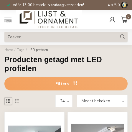
Vóór 13:00 besteld,
vandaag
verzonden!
Gratis verzen
4.9
/5.0
0
MENU
Home
/
Tags
/
LED profielen
Producten getagd met LED
profielen
Filters