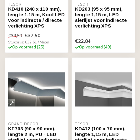
TESORI
TESORI
KD410 (240 x 110 mm),
KD203 (95 x 95 mm),
lengte 1,15 m, Koof LED
lengte 1,15 m, LED
voor indirecte / directe
sierlijst voor indirecte
verlichting XPS
verlichting XPS
€37,50
€39,50
€22,84
Stukprijs: €32,61 / Meter
Op voorraad (25)
Op voorraad (49)
GRAND DECOR
TESORI
KF703 (90 x 90 mm),
KD412 (100 x 70 mm),
lengte 2 m, PU - LED
lengte 1,15 m, LED
sierlijst voor indirecte
sierlijst voor indirecte