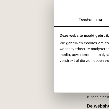
Aang
De Trusted 
Toestemming
Direct na het
Basic, ongeac
Door te kieze
Deze website maakt gebruik
Trusted Shops
We gebruiken cookies om cont
kopersbescher
websiteverkeer te analyseren
Wanneer k
media, adverteren en analys
verstrekt of die ze hebben v
De kopersbesc
verlies van be
Je bestel
Het pakket is
Je hebt g
Je hebt je be
De webshop