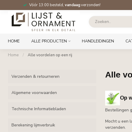
Vóór 13:00 besteld,
vandaag
verzonden!
HOME
ALLE PRODUCTEN
HANDLEIDINGEN
CA
Home
/
Alle voordelen op een rij
Alle v
Verzenden & retourneren
Algemene voorwaarden
Op w
Technische Informatiebladen
Bestellingen 
Mocht u een l
Berekening lijmverbruik
verzenden.