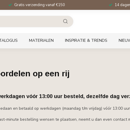
Gratis verzending vanaf €150
14 dagen 
TALOGUS
MATERIALEN
INSPIRATIE & TRENDS
NIEU
oordelen op een rij
erkdagen vóór 13:00 uur besteld, dezelfde dag ve
gedaan en betaald op werkdagen (maandag t/m vrijdag) vóór 13:00 uur
ast-minute bestelling wensen te plaatsen, neemt u dan even contact m