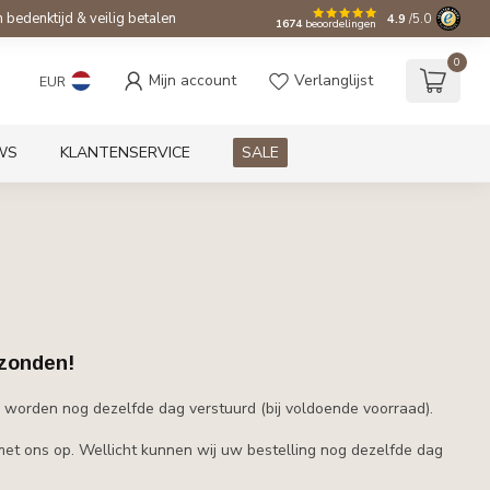
bedenktijd & veilig betalen
4.9
/5.0
1674
beoordelingen
0
Mijn account
Verlanglijst
EUR
WS
KLANTENSERVICE
SALE
rzonden!
 worden nog dezelfde dag verstuurd (bij voldoende voorraad).
et ons op. Wellicht kunnen wij uw bestelling nog dezelfde dag