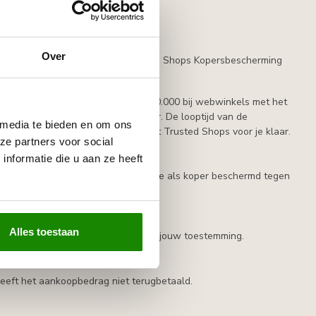
Over
atis tot € 100​ beschermen met Trusted Shops Kopersbescherming
e en toekomstige aankopen tot € 20.000 bij webwinkels met het
n minimale contractduur van 1 jaar. De looptijd van de
 media te bieden en om ons
ht er toch iets mis gaan, dan staat Trusted Shops voor je klaar.
ze partners voor social
nformatie die u aan ze heeft
ertificeerde winkels. Hiermee ben je als koper beschermd tegen
at je aankoop verzekerd is:
Alles toestaan
oon of ergens achtergelaten zonder jouw toestemming.
heeft het aankoopbedrag niet terugbetaald.