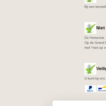
Bij een beste
Niet
De Homestar, 
Op de Grand De
met "niet op 
Veil
U kunt bij on