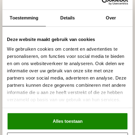
Poster alle Tesori LED profielen F-serie voor indirecte
verlichting
Toestemming
Details
Over
Folder Tesori LED profielen F-serie voor indirecte
Deze website maakt gebruik van cookies
verlichting
We gebruiken cookies om content en advertenties te
Specificaties
personaliseren, om functies voor social media te bieden
Leverancier
en om ons websiteverkeer te analyseren. Ook delen we
Reviews
informatie over uw gebruik van onze site met onze
Tags
partners voor social media, adverteren en analyse. Deze
partners kunnen deze gegevens combineren met andere
informatie die u aan ze heeft verstrekt of die ze hebben
Gerelateerde producten
verzameld op basis van uw gebruik van hun services.
NMC
NMC Adefix lijmkoker 310 ml
€8,95
Op voorraad
Alles toestaan