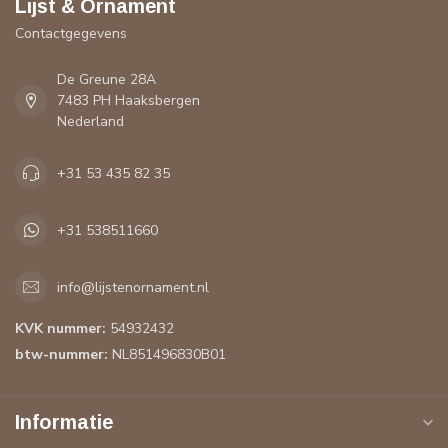
Lijst & Ornament
Contactgegevens
De Greune 28A
7483 PH Haaksbergen
Nederland
+31 53 435 82 35
+31 538511660
info@lijstenornament.nl
KVK nummer:
54932432
btw-nummer:
NL851496830B01
Informatie