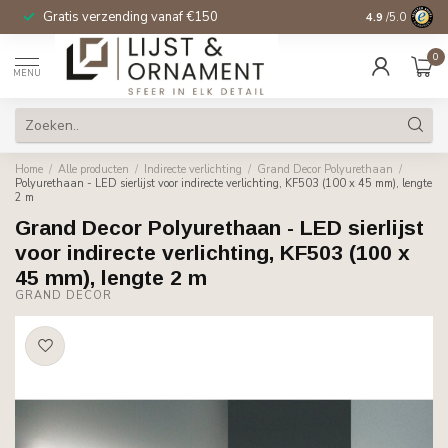
Gratis verzending vanaf €150
14 dagen beden
4.9
/5.0
0
MENU
Home
/
Alle producten
/
Indirecte verlichting
/
Grand Decor Polyurethaan
/
Polyurethaan - LED sierlijst voor indirecte verlichting, KF503 (100 x 45 mm), lengte
2 m
Grand Decor Polyurethaan - LED sierlijst
voor indirecte verlichting, KF503 (100 x
45 mm), lengte 2 m
GRAND DECOR