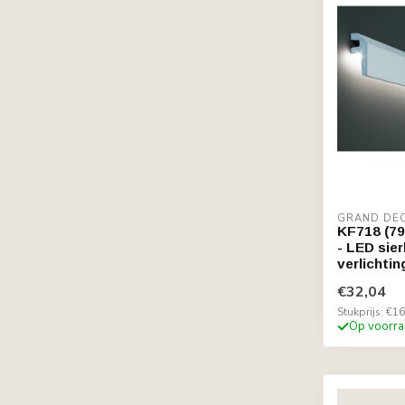
GRAND DE
KF718 (79
- LED sier
verlichtin
€32,04
Stukprijs: €16
Op voorra