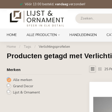
Vóór 13:00 besteld,
vandaag
verzonden!
HOME
ALLE PRODUCTEN
HANDLEIDINGEN
CA
Home
/
Tags
/
Verlichtingsprofielen
Producten getagd met Verlicht
25
P
Merken
Alle merken
Grand Decor
Lijst & Ornament