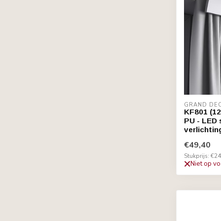
GRAND DE
KF801 (12
PU - LED s
verlichtin
€49,40
Stukprijs: €24
Niet op v