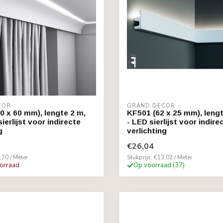
COR
GRAND DECOR
0 x 60 mm), lengte 2 m,
KF501 (62 x 25 mm), leng
ierlijst voor indirecte
- LED sierlijst voor indire
g
verlichting
€26,04
,70 / Meter
Stukprijs: €13,02 / Meter
oorraad
Op voorraad (37)