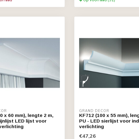
oorraad
Op voorraad (31)
COR
GRAND DECOR
0 x 60 mm), lengte 2 m,
KF712 (100 x 55 mm), leng
jnlijst LED lijst voor
PU - LED sierlijst voor in
verlichting
verlichting
€47,26