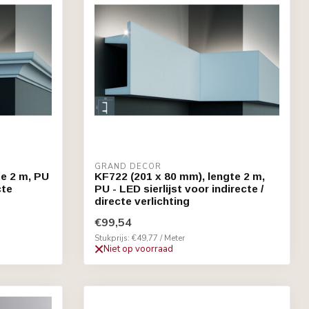
GRAND DECOR
te 2 m, PU
KF722 (201 x 80 mm), lengte 2 m,
cte
PU - LED sierlijst voor indirecte /
directe verlichting
€99,54
Stukprijs: €49,77 / Meter
Niet op voorraad