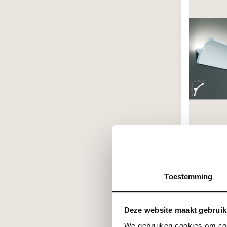
GRAND DE
KF702 (80
- LED sier
verlichtin
Toestemming
€28,86
Stukprijs: €14
Op voorra
Deze website maakt gebruik
We gebruiken cookies om cont