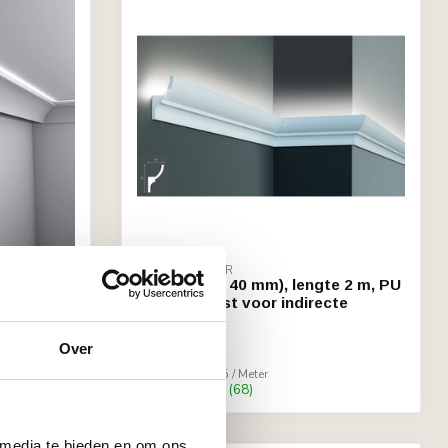
GRAND DECOR
gte 2 m,
KF701 (70 x 40 mm), lengte 2 m, PU
directe
- LED sierlijst voor indirecte
verlichting
Over
€24,70
Stukprijs: €12,35 / Meter
Op voorraad (68)
 media te bieden en om ons