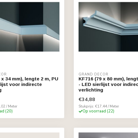
COR
GRAND DECOR
 x 34 mm), lengte 2 m, PU
KF716 (79 x 80 mm), leng
lijst voor indirecte
- LED sierlijst voor indire
g
verlichting
€34,88
,02 / Meter
Stukprijs: €17,44 / Meter
ad (20)
Op voorraad (22)