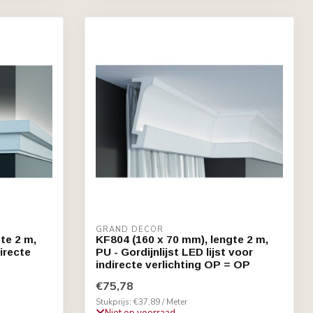
GRAND DECOR
te 2 m,
KF804 (160 x 70 mm), lengte 2 m,
directe
PU - Gordijnlijst LED lijst voor
indirecte verlichting OP = OP
€75,78
Stukprijs: €37,89 / Meter