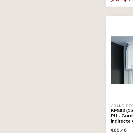
Niet op v
GRAND DE
KF803 (15
PU - Gordi
indirecte 
€69,46