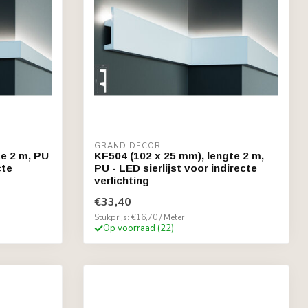
GRAND DECOR
te 2 m, PU
KF504 (102 x 25 mm), lengte 2 m,
cte
PU - LED sierlijst voor indirecte
verlichting
€33,40
Stukprijs: €16,70 / Meter
Op voorraad (22)