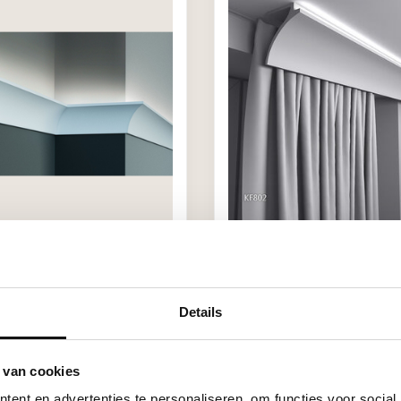
COR
GRAND DECOR
 x 60 mm), lengte 2 m, PU
KF802 (120 x100 mm), len
lijst voor indirecte
PU - LED sierlijst voor in
g
verlichting
Details
€52,54
,43 / Meter
Stukprijs: €26,27 / Meter
ad (40)
Niet op voorraad
 van cookies
ent en advertenties te personaliseren, om functies voor social