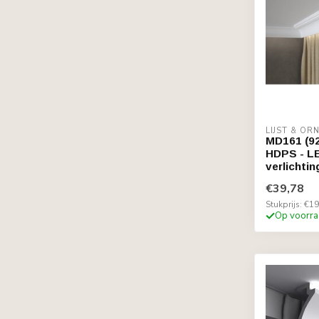
LIJST & O
MD161 (92
HDPS - LED
verlichtin
€39,78
Stukprijs: €19
Op voorra