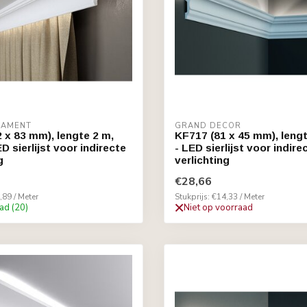
RNAMENT
GRAND DECOR
 x 83 mm), lengte 2 m,
KF717 (81 x 45 mm), leng
 sierlijst voor indirecte
- LED sierlijst voor indire
g
verlichting
€28,66
,89 / Meter
Stukprijs: €14,33 / Meter
ad (20)
Niet op voorraad