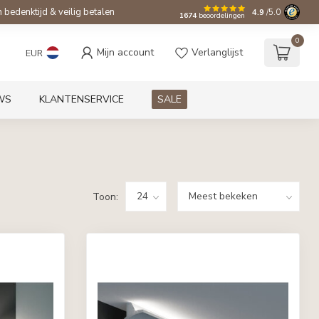
bedenktijd & veilig betalen
4.9
/5.0
1674
beoordelingen
0
Mijn account
Verlanglijst
EUR
WS
KLANTENSERVICE
SALE
Toon: