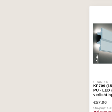
GRAND DE
KF709 (15
PU - LED s
verlichtin
€57,96
Stukprijs: €28