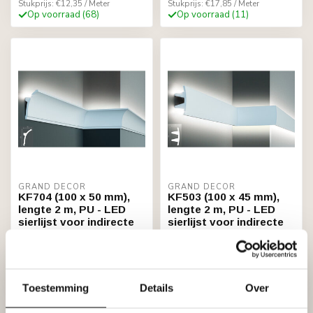
Stukprijs: €12,35 / Meter
Stukprijs: €17,85 / Meter
Op voorraad (68)
Op voorraad (11)
GRAND DECOR
GRAND DECOR
KF704 (100 x 50 mm),
KF503 (100 x 45 mm),
lengte 2 m, PU - LED
lengte 2 m, PU - LED
sierlijst voor indirecte
sierlijst voor indirecte
verlichting
verlichting
€30,34
€51,04
Stukprijs: €15,17 / Meter
Stukprijs: €25,52 / Meter
Op voorraad (24)
Niet op voorraad
Toestemming
Details
Over