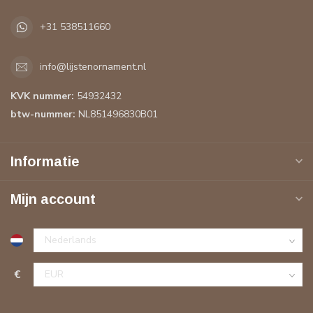
+31 538511660
info@lijstenornament.nl
KVK nummer:
54932432
btw-nummer:
NL851496830B01
Informatie
Mijn account
€