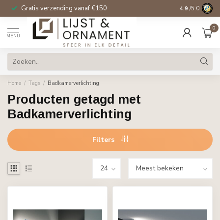
Gratis verzending vanaf €150
14 dagen beden
4.9
/5.0
0
MENU
Home
/
Tags
/
Badkamerverlichting
Producten getagd met
Badkamerverlichting
Filters