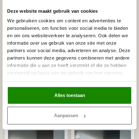
Deze website maakt gebruik van cookies
We gebruiken cookies om content en advertenties te
personaliseren, om functies voor social media te bieden
en om ons websiteverkeer te analyseren. Ook delen we
informatie over uw gebruik van onze site met onze
partners voor social media, adverteren en analyse. Deze
partners kunnen deze gegevens combineren met andere
GRAND DECOR
GRAND DECOR
informatie die u aan ze heeft verstrekt of die ze hebben
KF709 (150 x 40 mm),
KF705 (111 x 60 mm),
verzameld op basis van uw gebruik van hun services.
lengte 2 m, PU - LED
lengte 2 m, PU - LED
sierlijst voor indirecte
sierlijst voor indirecte
verlichting,
verlichting
€57,96
€39,20
Alles toestaan
Stukprijs: €28,98 / Meter
Stukprijs: €19,60 / Meter
Niet op voorraad
Op voorraad (31)
Aanpassen