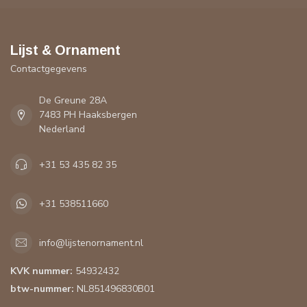
Lijst & Ornament
Contactgegevens
De Greune 28A
7483 PH Haaksbergen
Nederland
+31 53 435 82 35
+31 538511660
info@lijstenornament.nl
KVK nummer:
54932432
btw-nummer:
NL851496830B01