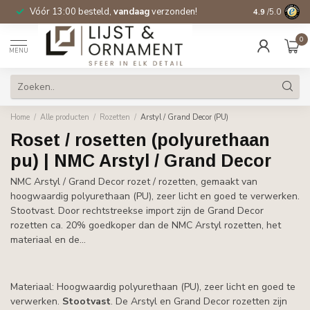
Vóór 13:00 besteld,
vandaag
verzonden!
Gratis verzen
4.9
/5.0
0
MENU
Home
/
Alle producten
/
Rozetten
/
Arstyl / Grand Decor (PU)
Roset / rosetten (polyurethaan
pu) | NMC Arstyl / Grand Decor
NMC Arstyl / Grand Decor rozet / rozetten, gemaakt van
hoogwaardig polyurethaan (PU), zeer licht en goed te verwerken.
Stootvast. Door rechtstreekse import zijn de Grand Decor
rozetten ca. 20% goedkoper dan de NMC Arstyl rozetten, het
materiaal en de...
Materiaal: Hoogwaardig polyurethaan (PU), zeer licht en goed te
verwerken.
Stootvast
. De Arstyl en Grand Decor rozetten zijn