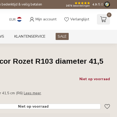
bedenktijd & veilig betalen
4.9
/5.0
1674
beoordelingen
0
Mijn account
Verlanglijst
EUR
WS
KLANTENSERVICE
SALE
cor Rozet R103 diameter 41,5
Niet op voorraad
w
r 41,5 cm (R6)
Lees meer
.
Niet op voorraad