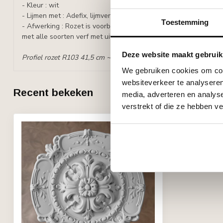
- Kleur : wit
- Lijmen met : Adefix, lijmverbruik: 70 ml/stuk.
Toestemming
- Afwerking : Rozet is voorbehandeld met een watergedragen w
met alle soorten verf met uitzondering van silicaathoudende ve
Deze website maakt gebruik
Profiel rozet R103 41,5 cm ~ Profiel rozet Arstyl R6 42,0 cm
We gebruiken cookies om cont
websiteverkeer te analyseren
Recent bekeken
media, adverteren en analys
verstrekt of die ze hebben v