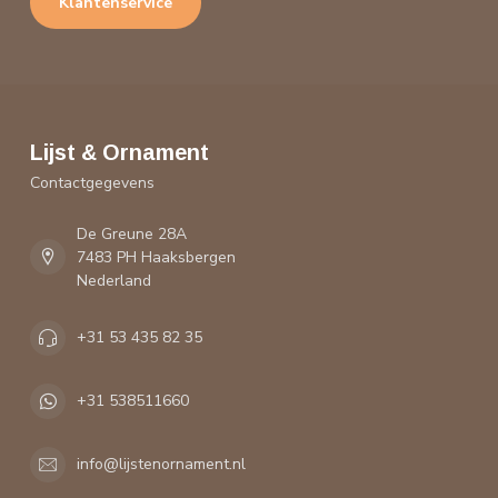
Klantenservice
Lijst & Ornament
Contactgegevens
De Greune 28A
7483 PH Haaksbergen
Nederland
+31 53 435 82 35
+31 538511660
info@lijstenornament.nl