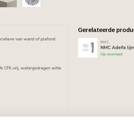
Gerelateerde produ
ratieve van wand of plafond.
NMC
NMC Adefix lij
Op voorraad
0% CFK-vrij, watergedragen witte