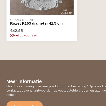
GRAND DECOR
Rozet R103 diameter 41,5 cm
€42,95
Niet op voorraad
Meer informatie
Heeft u een vraag over een product of uw bestelling? Op onze kl
contactgegevens, antwoorden op veelgestelde vragen en alle mo
nemen.