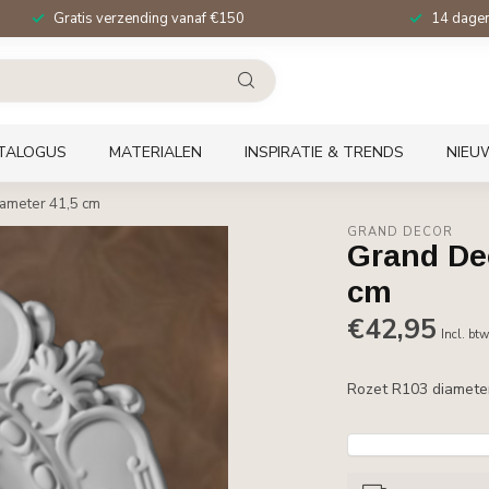
Gratis verzending vanaf €150
14 dagen 
TALOGUS
MATERIALEN
INSPIRATIE & TRENDS
NIEU
ameter 41,5 cm
GRAND DECOR
Grand De
cm
€42,95
Incl. bt
Rozet R103 diamete