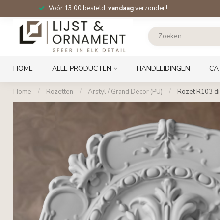
Vóór 13:00 besteld,
vandaag
verzonden!
HOME
ALLE PRODUCTEN
HANDLEIDINGEN
CA
Home
/
Rozetten
/
Arstyl / Grand Decor (PU)
/
Rozet R103 di