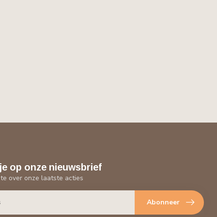
je op onze nieuwsbrief
gte over onze laatste acties
Abonneer