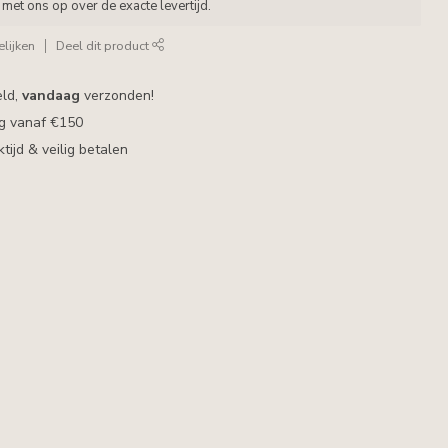
met ons op over de exacte levertijd.
lijken
Deel dit product
eld,
vandaag
verzonden!
ng vanaf €150
ijd & veilig betalen