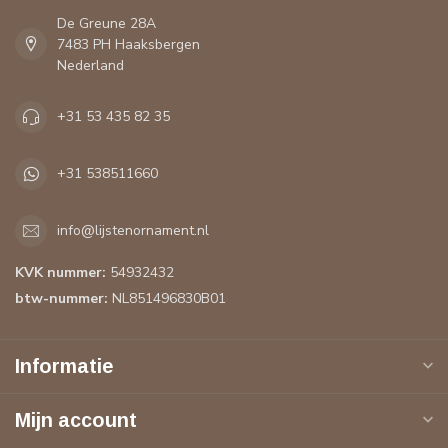
De Greune 28A
7483 PH Haaksbergen
Nederland
+31 53 435 82 35
+31 538511660
info@lijstenornament.nl
KVK nummer:
54932432
btw-nummer:
NL851496830B01
Informatie
Mijn account