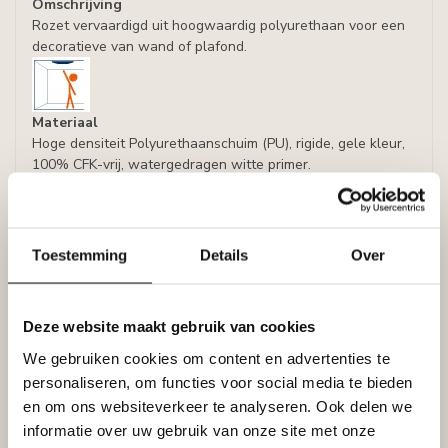
Omschrijving
Rozet vervaardigd uit hoogwaardig polyurethaan voor een
decoratieve van wand of plafond.
Materiaal
Hoge densiteit Polyurethaanschuim (PU), rigide, gele kleur,
100% CFK-vrij, watergedragen witte primer.
Densiteit:
± 200 kg/m3
Toestemming
Details
Over
Afmetingen
Lengte: 60 cm
Breedte: 31,5 cm
Deze website maakt gebruik van cookies
Hoogte 4,5 cm
We gebruiken cookies om content en advertenties te
Uitvoering
personaliseren, om functies voor social media te bieden
- Kleur : wit
en om ons websiteverkeer te analyseren. Ook delen we
- Lijmen met : Adefix, lijmverbruik: 48 ml/stuk.
informatie over uw gebruik van onze site met onze
- Afwerking : Rozet is voorbehandeld met een