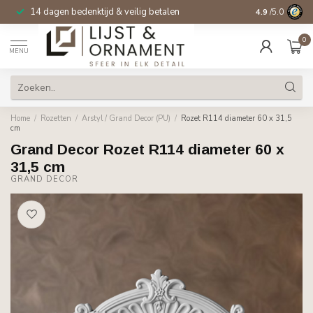
14 dagen bedenktijd & veilig betalen
4.9
/5.0
0
MENU
Home
/
Rozetten
/
Arstyl / Grand Decor (PU)
/
Rozet R114 diameter 60 x 31,5
cm
Grand Decor Rozet R114 diameter 60 x
31,5 cm
GRAND DECOR