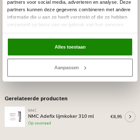
partners voor social media, adverteren en analyse. Deze
watergedragen witte primer, overschilderbaar met alle
partners kunnen deze gegevens combineren met andere
soorten verf met uitzondering van silicaathoudende verven.
informatie die u aan ze heeft verstrekt of die ze hebben
Profiel rozet R114 60 x 31,5 cm ~ Profiel rozet Arstyl R1 60,5
verzameld op basis van uw gebruik van hun services.
x 31,0 cm
Analogen:
Gaudi Decor 1.56.043
Alles toestaan
Specificaties
Leverancier
Reviews
Aanpassen
Tags
Gerelateerde producten
NMC
NMC Adefix lijmkoker 310 ml
€8,95
Op voorraad