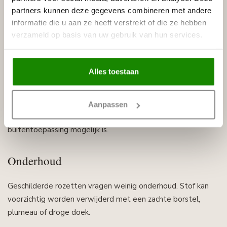
partners kunnen deze gegevens combineren met andere
Ook geschikt voor de wand?
informatie die u aan ze heeft verstrekt of die ze hebben
verzameld op basis van uw gebruik van hun services.
Een rozet kan ook decoratief op een wand worden
toegepast, bijvoorbeeld als onderdeel van een
wandcompositie. Niet ieder model of iedere montagewijze
Alles toestaan
is echter bedoeld voor buitengebruik.
Gebruik de rozetten daarom binnenshuis, tenzij de fabrikant
Aanpassen
bij het specifieke product uitdrukkelijk aangeeft dat
buitentoepassing mogelijk is.
Onderhoud
Geschilderde rozetten vragen weinig onderhoud. Stof kan
voorzichtig worden verwijderd met een zachte borstel,
plumeau of droge doek.