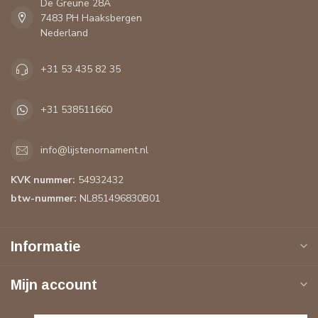
De Greune 28A
7483 PH Haaksbergen
Nederland
+31 53 435 82 35
+31 538511660
info@lijstenornament.nl
KVK nummer:
54932432
btw-nummer:
NL851496830B01
Informatie
Mijn account