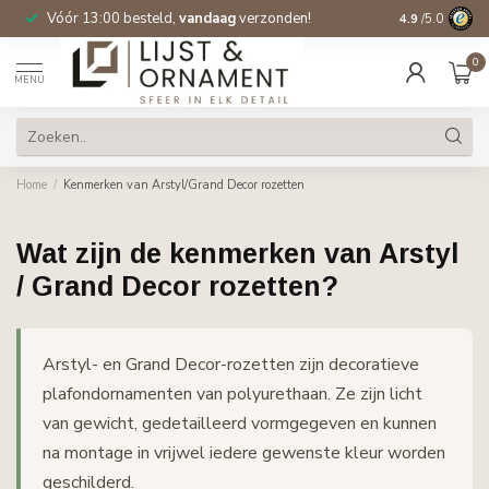
Vóór 13:00 besteld,
vandaag
verzonden!
Gratis verzen
4.9
/5.0
0
MENU
Home
/
Kenmerken van Arstyl/Grand Decor rozetten
Wat zijn de kenmerken van Arstyl
/ Grand Decor rozetten?
Arstyl- en Grand Decor-rozetten zijn decoratieve
plafondornamenten van polyurethaan. Ze zijn licht
van gewicht, gedetailleerd vormgegeven en kunnen
na montage in vrijwel iedere gewenste kleur worden
geschilderd.