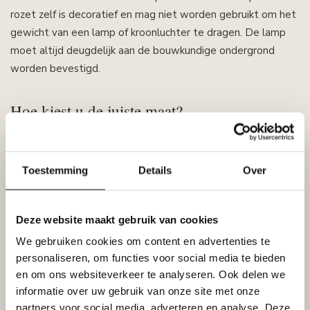
rozet zelf is decoratief en mag niet worden gebruikt om het
gewicht van een lamp of kroonluchter te dragen. De lamp
moet altijd deugdelijk aan de bouwkundige ondergrond
worden bevestigd.
Hoe kiest u de juiste maat?
De juiste diameter hangt af van de grootte van de ruimte,
de plafondhoogte en het formaat van de lamp.
Toestemming
Details
Over
In een kleine ruimte past meestal een subtieler model. In
een ruime kamer met een hoog plafond kan een grotere
Deze website maakt gebruik van cookies
rozet beter in verhouding zijn en meer uitstraling geven.
We gebruiken cookies om content en advertenties te
Houd ook rekening met plafondlijsten en andere
personaliseren, om functies voor social media te bieden
ornamenten. Door motieven en verhoudingen op elkaar af te
en om ons websiteverkeer te analyseren. Ook delen we
informatie over uw gebruik van onze site met onze
stemmen ontstaat een samenhangend geheel.
partners voor social media, adverteren en analyse. Deze