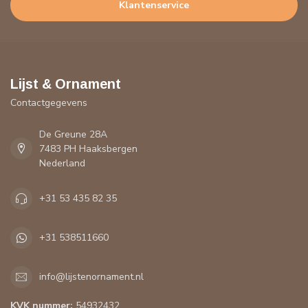
Klantenservice
Lijst & Ornament
Contactgegevens
De Greune 28A
7483 PH Haaksbergen
Nederland
+31 53 435 82 35
+31 538511660
info@lijstenornament.nl
KVK nummer:
54932432