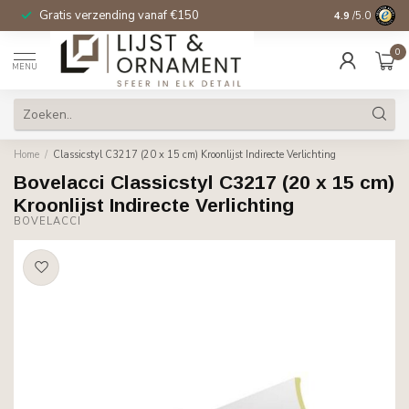
Gratis verzending vanaf €150
14 dagen beden
4.9
/5.0
0
MENU
Home
/
Classicstyl C3217 (20 x 15 cm) Kroonlijst Indirecte Verlichting
Bovelacci Classicstyl C3217 (20 x 15 cm)
Kroonlijst Indirecte Verlichting
BOVELACCI