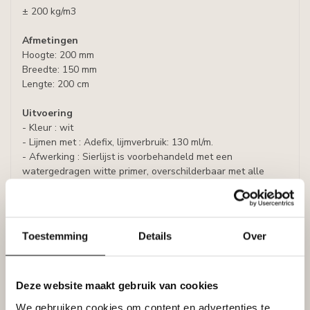
± 200 kg/m3
Afmetingen
Hoogte: 200 mm
Breedte: 150 mm
Lengte: 200 cm
Uitvoering
- Kleur : wit
- Lijmen met : Adefix, lijmverbruik: 130 ml/m.
- Afwerking : Sierlijst is voorbehandeld met een
watergedragen witte primer, overschilderbaar met alle
soorten verf met uitzondering van silicaathoudende verven.
Specificaties
Leverancier
Toestemming
Details
Over
Reviews
Tags
Deze website maakt gebruik van cookies
We gebruiken cookies om content en advertenties te