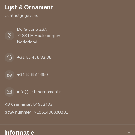
Lijst & Ornament
Contactgegevens
De Greune 28A
7483 PH Haaksbergen
Nederland
+31 53 435 82 35
+31 538511660
info@lijstenornament.nl
KVK nummer:
54932432
btw-nummer:
NL851496830B01
Informatie