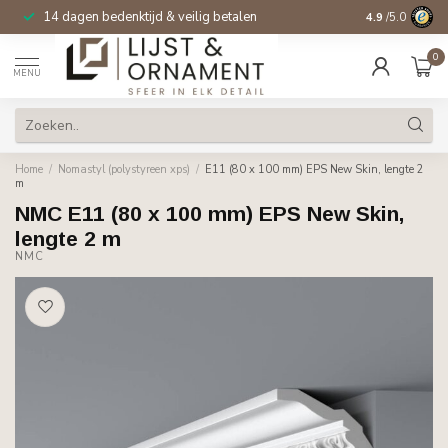
14 dagen bedenktijd & veilig betalen
4.9
/5.0
0
MENU
Home
/
Nomastyl (polystyreen xps)
/
E11 (80 x 100 mm) EPS New Skin, lengte 2
m
NMC E11 (80 x 100 mm) EPS New Skin,
lengte 2 m
NMC