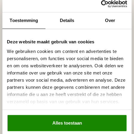
Prijs per lijst (= 2 meter)
NMC New Skin E11 Plafondlijst (80 x 100 mm) ~ NMC
Toestemming
Details
Over
Decoflair E11 (80 x 100 mm)
Specificaties
Deze website maakt gebruik van cookies
Leverancier
Reviews
We gebruiken cookies om content en advertenties te
Tags
personaliseren, om functies voor social media te bieden
en om ons websiteverkeer te analyseren. Ook delen we
informatie over uw gebruik van onze site met onze
Gerelateerde producten
partners voor social media, adverteren en analyse. Deze
partners kunnen deze gegevens combineren met andere
NMC
informatie die u aan ze heeft verstrekt of die ze hebben
NMC Adefix lijmkoker 310 ml
€8,95
verzameld op basis van uw gebruik van hun services.
Op voorraad
NMC
Alles toestaan
NMC Verstekbak MDF voor
€29,95
sierlijsten t/m 10 cm, (Large)