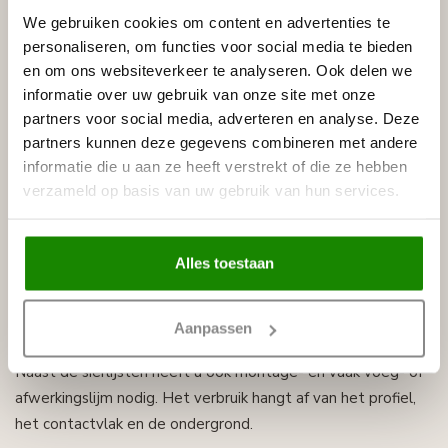
14,40 × 1,10 = 15,84 meter
We gebruiken cookies om content en advertenties te
personaliseren, om functies voor social media te bieden
Berekening voor plafondlijsten
en om ons websiteverkeer te analyseren. Ook delen we
informatie over uw gebruik van onze site met onze
Bij plafondlijsten telt u de lengte van alle wanden waar de
partners voor social media, adverteren en analyse. Deze
lijst komt bij elkaar op. Trek alleen delen af wanneer daar
partners kunnen deze gegevens combineren met andere
informatie die u aan ze heeft verstrekt of die ze hebben
daadwerkelijk geen profiel wordt geplaatst.
verzameld op basis van uw gebruik van hun services.
Deuren en ramen worden bij plafondlijsten meestal niet
afgetrokken, omdat de lijst bovenaan rondom de ruimte
doorloopt.
Alles toestaan
Vergeet lijm en voegmateriaal niet
Aanpassen
Naast de sierlijsten heeft u ook montage- en vaak voeg- of
afwerkingslijm nodig. Het verbruik hangt af van het profiel,
het contactvlak en de ondergrond.