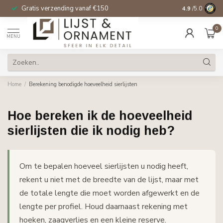
Gratis verzending vanaf €150
14 dagen beden
4.9
/5.0
0
MENU
Home
/
Berekening benodigde hoeveelheid sierlijsten
Hoe bereken ik de hoeveelheid
sierlijsten die ik nodig heb?
Om te bepalen hoeveel sierlijsten u nodig heeft,
rekent u niet met de breedte van de lijst, maar met
de totale lengte die moet worden afgewerkt en de
lengte per profiel. Houd daarnaast rekening met
hoeken, zaagverlies en een kleine reserve.