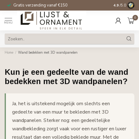
Gratis verzending vanaf €150
14 dagen beden
4.9
/5.0
0
MENU
Home
/
Wand bedekken met 3D wandpanelen
Kun je een gedeelte van de wand
bedekken met 3D wandpanelen?
Ja, het is uitstekend mogelijk om slechts een
gedeelte van een muur te bekleden met 3D
wandpanelen. Sterker nog: een gedeeltelijke
wandbekleding zorgt vaak voor een rustiger en luxer
resultaat dan een volledig beklede muur. Met de