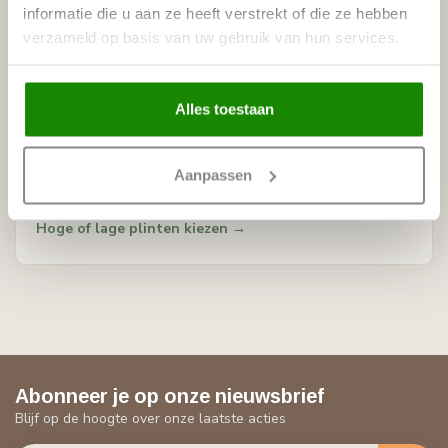
BEKIJK HET ASSORTIMENT
informatie die u aan ze heeft verstrekt of die ze hebben
Welke plint past bij uw interieur?
verzameld op basis van uw gebruik van hun services.
In onze webshop vindt u strakke en klassieke plinten in
verschillende hoogtes, vormen en materialen. Bekijk
Alles toestaan
het assortiment of lees verder in ons kenniscentrum.
Aanpassen
Bekijk alle plinten
Hoge of lage plinten kiezen →
Abonneer je op onze nieuwsbrief
Blijf op de hoogte over onze laatste acties