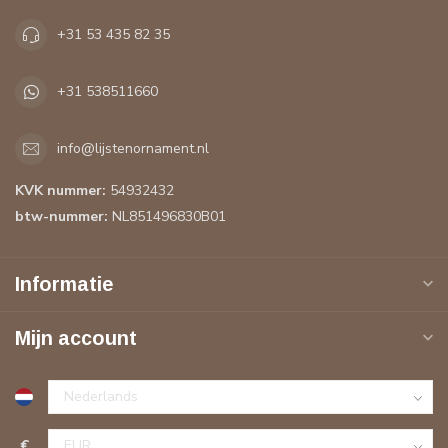
+31 53 435 82 35
+31 538511660
info@lijstenornament.nl
KVK nummer:
54932432
btw-nummer:
NL851496830B01
Informatie
Mijn account
€