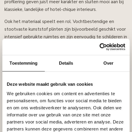
profilering geven juist meer karakter en sluiten mooi aan bij
klassieke, landelijke of hotel-chique interieurs.
Ook het materiaal speelt een rol. Vochtbestendige en
stootvaste kunststof plinten zijn bijvoorbeeld geschikt voor
intensief gebruikte ruimtes en zijn eenvoudig te schilderen in
de gewenste kleur.
Conclusie
Toestemming
Details
Over
Plinten zijn meer dan alleen een decoratieve afwerking. Ze
Deze website maakt gebruik van cookies
zorgen voor een nette overgang tussen wand en vloer,
beschermen de muur en kunnen naden of kabels uit het zicht
We gebruiken cookies om content en advertenties te
houden. De juiste hoogte, vorm en materiaalkeuze bepalen
personaliseren, om functies voor social media te bieden
uiteindelijk welke plint het beste bij uw ruimte past.
en om ons websiteverkeer te analyseren. Ook delen we
informatie over uw gebruik van onze site met onze
partners voor social media, adverteren en analyse. Deze
partners kunnen deze gegevens combineren met andere