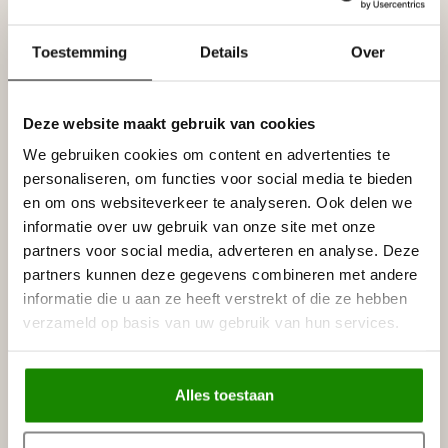
Gebruik een afdekplaat of afdekkap die de opening volledig
bedekt. De plaat wordt met geschikte lijm strak tegen het
plafond bevestigd.
Toestemming
Details
Over
Wat is een blindplaat voor het plafond?
Een blindplaat sluit een opening of centraaldoos af wanneer
Deze website maakt gebruik van cookies
daar geen lamp of zichtbare aansluiting nodig is. Afhankelijk van
We gebruiken cookies om content en advertenties te
het model kan een blindplaat rond, vierkant, glad of decoratief
personaliseren, om functies voor social media te bieden
zijn.
en om ons websiteverkeer te analyseren. Ook delen we
Kan ik een lamp aan de afdekplaat bevestigen?
informatie over uw gebruik van onze site met onze
partners voor social media, adverteren en analyse. Deze
De afdekplaat is bedoeld als decoratieve afwerking en niet als
partners kunnen deze gegevens combineren met andere
dragende bevestiging. De lamp moet veilig aan de daarvoor
bestemde constructie of centraaldoos worden gemonteerd.
informatie die u aan ze heeft verstrekt of die ze hebben
verzameld op basis van uw gebruik van hun services.
Welke maat afdekplaat heb ik nodig?
Meet de opening en kies een model dat deze rondom voldoende
overlapt. Controleer daarnaast of er voldoende ruimte is voor het
Alles toestaan
snoer, de aansluiting en eventuele bevestigingspunten.
Lees meer