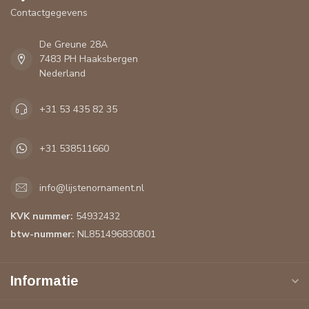
Contactgegevens
De Greune 28A
7483 PH Haaksbergen
Nederland
+31 53 435 82 35
+31 538511660
info@lijstenornament.nl
KVK nummer:
54932432
btw-nummer:
NL851496830B01
Informatie