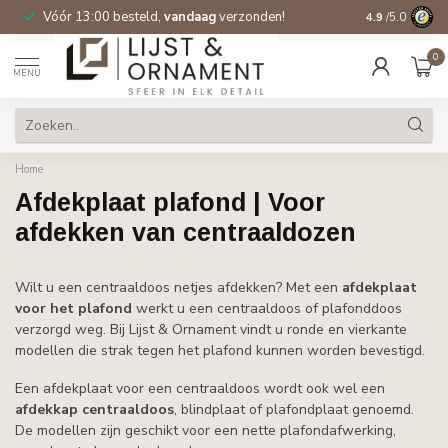
Vóór 13:00 besteld,
vandaag
verzonden!
Gratis verzen
4.9
/5.0
0
MENU
Home
Afdekplaat plafond | Voor
afdekken van centraaldozen
Wilt u een centraaldoos netjes afdekken? Met een
afdekplaat
voor het plafond
werkt u een centraaldoos of plafonddoos
verzorgd weg. Bij Lijst & Ornament vindt u ronde en vierkante
modellen die strak tegen het plafond kunnen worden bevestigd.
Een afdekplaat voor een centraaldoos wordt ook wel een
afdekkap centraaldoos
, blindplaat of plafondplaat genoemd.
De modellen zijn geschikt voor een nette plafondafwerking,