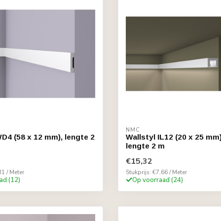
NMC
WD4 (58 x 12 mm), lengte 2
Wallstyl IL12 (20 x 25 mm
lengte 2 m
€15,32
31 / Meter
Stukprijs: €7,66 / Meter
ad (12)
Op voorraad (24)