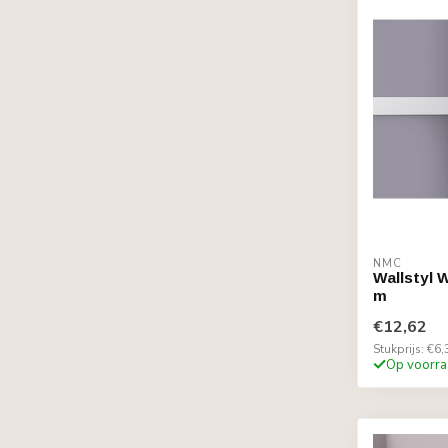
NMC
Wallstyl 
m
€12,62
Stukprijs: €6,
Op voorra