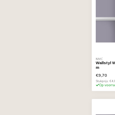
NMC
Wallstyl 
m
€9,70
Stukprijs: €4,
Op voorra