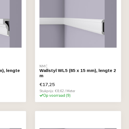
NMC
), lengte
Wallstyl WL5 (85 x 15 mm), lengte 2
m
€17,25
Stukprijs: €8,62 / Meter
Op voorraad (9)