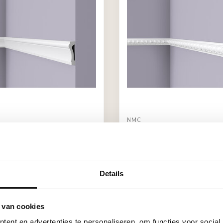
NMC
WL6 (75 x 20 mm), lengte 2
Wallstyl WO1 (40 x 20 mm
2 m
€14,10
62 / Meter
Stukprijs: €7,05 / Meter
ad (46)
Op voorraad (38)
Details
 van cookies
ent en advertenties te personaliseren, om functies voor social