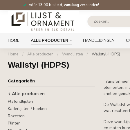
Vóór 13:00 besteld,
vandaag
verzonden!
HOME
ALLE PRODUCTEN
HANDLEIDINGEN
C
Home
/
Alle producten
/
Wandlijsten
/
Wallstyl (HDPS)
Wallstyl (HDPS)
Categorieën
Transformeer 
elementen, ma
Alle producten
snel en gemakk
Plafondlijsten
De Wallstyl wa
Kaderlijsten / hoeken
wat resulteer
Rozetten
Deze wandlijs
Plinten
en maten kunn