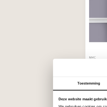
NMC
Wallstyl 
m
€17,25
Stukprijs: €8,
Op voorra
Toestemming
Deze website maakt gebruik
We gebruiken cookies om cont