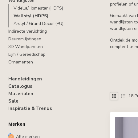
Wandlijsten
profielen of u
Vidella/Homestar (HDPS)
Gemaakt van h
Wallstyl (HDPS)
wandlijsten to
Arstyl / Grand Decor (PU)
wandlijsten e
Indirecte verlichting
Deuromlijstingen
Ontdek de mog
3D Wandpanelen
compleet te m
Lijm / Gereedschap
Ornamenten
Handleidingen
Catalogus
Materialen
18
P
Sale
Inspiratie & Trends
Merken
Alle merken