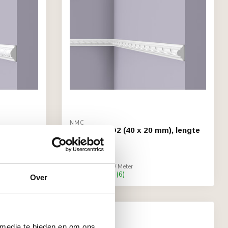
NMC
), lengte
Wallstyl WO2 (40 x 20 mm), lengte
2 m
€14,10
Stukprijs: €7,05 / Meter
Op voorraad (6)
Over
 media te bieden en om ons