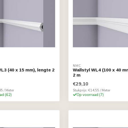
NMC
WL3 (40 x 15 mm), lengte 2
Wallstyl WL4 (100 x 40 mm
2 m
€29,10
85 / Meter
Stukprijs: €14,55 / Meter
ad (62)
Op voorraad (7)