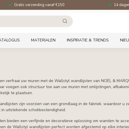
Gratis verzending vanaf €150
14 dagen 
ATALOGUS
MATERIALEN
INSPIRATIE & TRENDS
NIE
en verfraai uw muren met de Wallstyl wandlijsten van NOËL & MARQUE
ar voegen ook structuur toe aan uw muren met omlijstingen, afbakening
elijk te plaatsen.
ndlijsten zijn voorzien van een grondlaag in de fabriek, waardoor u ze
t in uitstekende schokbestendigheid.
ten bieden een verfijnde en decoratieve oplossing om wanden te accen
en de Wallstyl wandlijsten perfect worden afgestemd op elke interieu