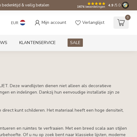
bedenktijd & veilig betalen
4.9
/5.0
1674
beoordelingen
0
Mijn account
Verlanglijst
EUR
UWS
KLANTENSERVICE
SALE
T. Deze wandlijsten dienen niet alleen als decoratieve
en en indelingen. Dankzij hun eenvoudige installatie zijn ze
 direct kunt schilderen. Het materiaal heeft een hoge densiteit,
tueren en ruimtes te verfraaien. Met een breed scala aan stijlen
rbehoefte. Of u nu op zoek bent naar klassieke lijsten, moderne