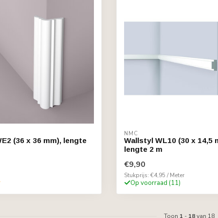
NMC
WE2 (36 x 36 mm), lengte
Wallstyl WL10 (30 x 14,5 
lengte 2 m
€9,90
Stukprijs: €4,95 / Meter
r
Op voorraad (11)
Toon
1
-
18
van 18