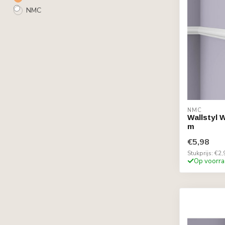
NMC
NMC
Wallstyl 
m
€5,98
Stukprijs: €2,
Op voorra