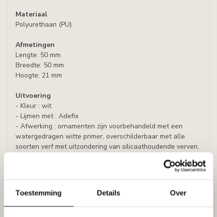
Materiaal
Polyurethaan (PU)
Afmetingen
Lengte: 50 mm
Breedte: 50 mm
Hoogte: 21 mm
Uitvoering
- Kleur : wit
- Lijmen met : Adefix
- Afwerking : ornamenten zijn voorbehandeld met een
watergedragen witte primer, overschilderbaar met alle
soorten verf met uitzondering van silicaathoudende verven.
Genoemde prijs is per set (= 2 stuks)
Folder Art Decor / Arxat ornamenten
Toestemming
Details
Over
Specificaties