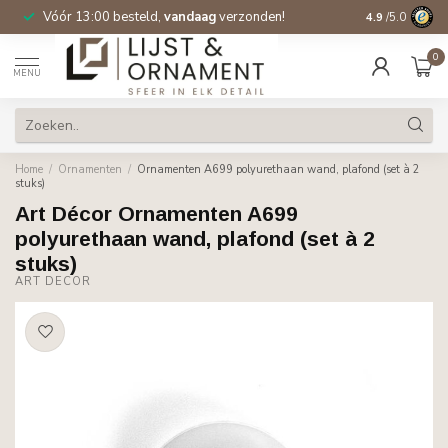
Vóór 13:00 besteld,
vandaag
verzonden!
Gratis verzen
4.9
/5.0
0
MENU
Home
/
Ornamenten
/
Ornamenten A699 polyurethaan wand, plafond (set à 2
stuks)
Art Décor Ornamenten A699
polyurethaan wand, plafond (set à 2
stuks)
ART DÉCOR