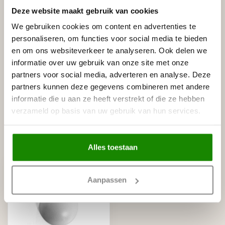
Leverancier
Deze website maakt gebruik van cookies
Reviews
Tags
We gebruiken cookies om content en advertenties te
personaliseren, om functies voor social media te bieden
en om ons websiteverkeer te analyseren. Ook delen we
informatie over uw gebruik van onze site met onze
Gerelateerde producten
partners voor social media, adverteren en analyse. Deze
partners kunnen deze gegevens combineren met andere
NMC
NMC Adefix lijmkoker 310 ml
€8,95
informatie die u aan ze heeft verstrekt of die ze hebben
Op voorraad
verzameld op basis van uw gebruik van hun services.
Recent bekeken
Alles toestaan
Aanpassen