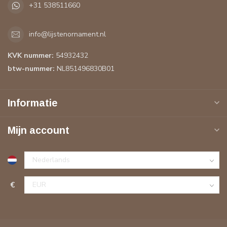
+31 538511660
info@lijstenornament.nl
KVK nummer:
54932432
btw-nummer:
NL851496830B01
Informatie
Mijn account
€