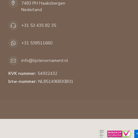
7483 PH Haaksbergen
Nederland
+31 53 435 82 35
+31 538511660
info@lijstenornament.nl
KVK nummer:
54932432
btw-nummer:
NL851496830B01