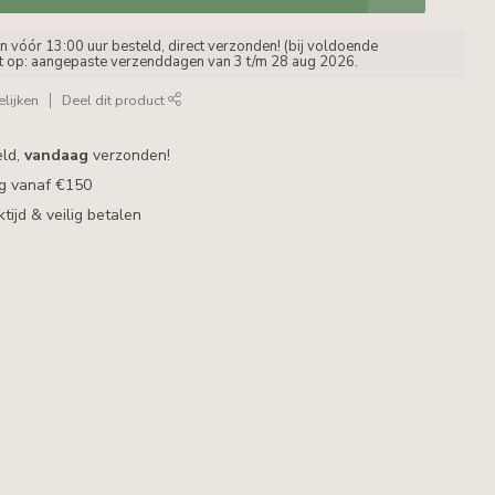
vóór 13:00 uur besteld, direct verzonden! (bij voldoende
et op: aangepaste verzenddagen van 3 t/m 28 aug 2026.
lijken
Deel dit product
eld,
vandaag
verzonden!
ng vanaf €150
ijd & veilig betalen