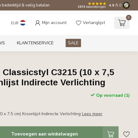
bedenktijd & veilig betalen
4.9
/5.0
1674
beoordelingen
0
Mijn account
Verlanglijst
EUR
WS
KLANTENSERVICE
SALE
 Classicstyl C3215 (10 x 7,5
lijst Indirecte Verlichting
w
Op voorraad (1)
r
0 x 7,5 cm) Kroonlijst Indirecte Verlichting
Lees meer
.
Toevoegen aan winkelwagen