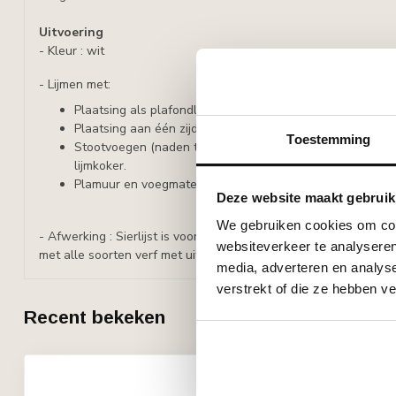
Uitvoering
- Kleur : wit
- Lijmen met:
Plaatsing als plafondlijst: ADEFIX, lijmverbruik: 5-6 meter l
Plaatsing aan één zijde: Adefix PLUS, lijmverbruik: 5-6 mete
Toestemming
Stootvoegen (naden tussen lijsten), Adefix PLUS, lijmver
lijmkoker.
Plamuur en voegmateriaal : ADEFIX
Deze website maakt gebruik
We gebruiken cookies om cont
- Afwerking : Sierlijst is voorbehandeld met een watergedragen
websiteverkeer te analyseren
met alle soorten verf met uitzondering van silicaathoudende ve
media, adverteren en analys
verstrekt of die ze hebben v
Recent bekeken