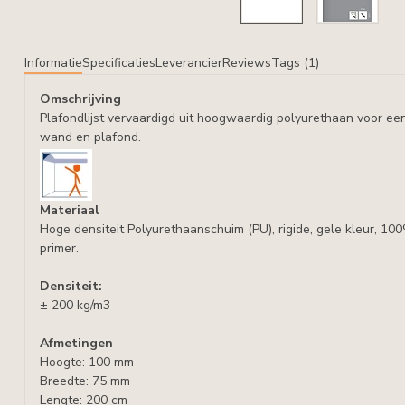
Informatie
Specificaties
Leverancier
Reviews
Tags (1)
Omschrijving
Plafondlijst vervaardigd uit hoogwaardig polyurethaan voor ee
wand en plafond.
Materiaal
Hoge densiteit Polyurethaanschuim (PU), rigide, gele kleur, 10
primer.
Densiteit:
± 200 kg/m3
Afmetingen
Hoogte: 100 mm
Breedte: 75 mm
Lengte: 200 cm