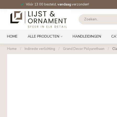
Vóór 13:00 besteld,
vandaag
verzonden!
HOME
ALLE PRODUCTEN
HANDLEIDINGEN
CA
Home
/
Indirecte verlichting
/
Grand Decor Polyurethaan
/
Cla