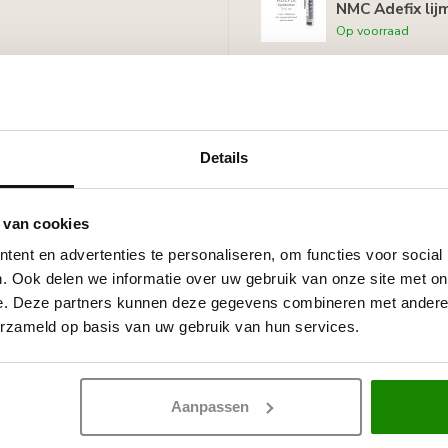
NMC Adefix lij
Op voorraad
ijst per lijmkoker.
r lijst per lijmkoker.
Details
bruik: ca. 35 stootvoegen per
 van cookies
ent en advertenties te personaliseren, om functies voor social
 witte primer, overschilderbaar
. Ook delen we informatie over uw gebruik van onze site met on
rven.
e. Deze partners kunnen deze gegevens combineren met andere i
erzameld op basis van uw gebruik van hun services.
Aanpassen