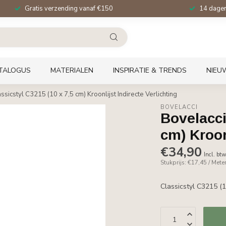
Gratis verzending vanaf €150
14 dagen 
TALOGUS
MATERIALEN
INSPIRATIE & TRENDS
NIEU
ssicstyl C3215 (10 x 7,5 cm) Kroonlijst Indirecte Verlichting
BOVELACCI
Bovelacci
cm) Kroon
€34,90
Incl. bt
Stukprijs: €17,45 / Mete
Classicstyl C3215 (1