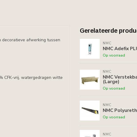
Gerelateerde produ
n decoratieve afwerking tussen
NMC
NMC Adefix PLU
Op voorraad
NMC
NMC Verstekbak
0% CFK-vrij, watergedragen witte
(Large)
Op voorraad
NMC
NMC Polyuret
Op voorraad
NMC