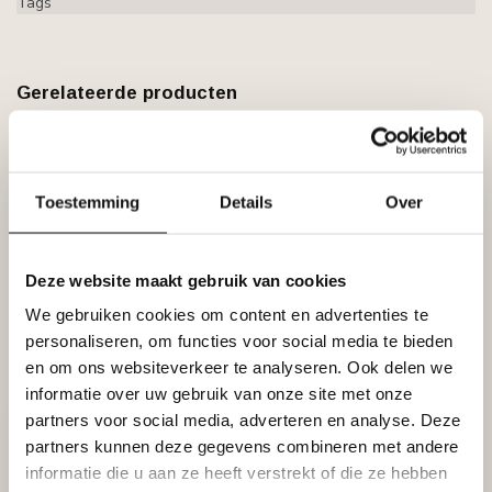
Tags
Gerelateerde producten
BOVELACCI
Bovelacci IT775-E (EPS)
€4,94
Niet op voorraad
Toestemming
Details
Over
BOVELACCI
Bovelacci Italstyl IT775 (95 x 105
€8,95
mm), lengte 2 m
Deze website maakt gebruik van cookies
Niet op voorraad
We gebruiken cookies om content en advertenties te
personaliseren, om functies voor social media te bieden
en om ons websiteverkeer te analyseren. Ook delen we
Recent bekeken
informatie over uw gebruik van onze site met onze
partners voor social media, adverteren en analyse. Deze
partners kunnen deze gegevens combineren met andere
informatie die u aan ze heeft verstrekt of die ze hebben