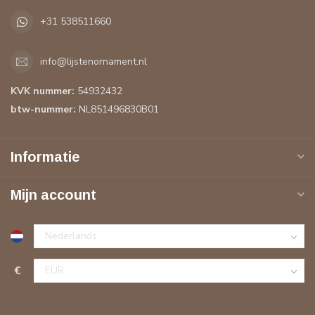
+31 538511660
info@lijstenornament.nl
KVK nummer:
54932432
btw-nummer:
NL851496830B01
Informatie
Mijn account
€