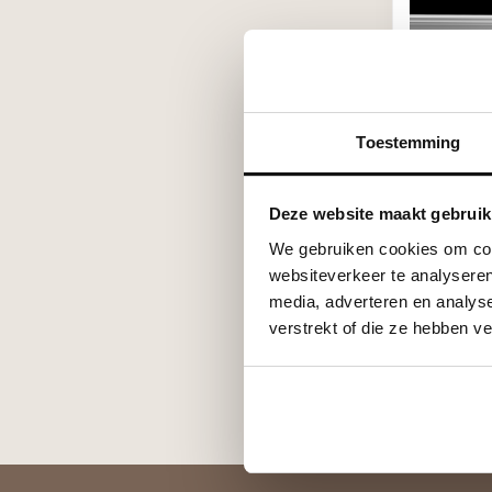
Toestemming
HOMESTYL
NB100 (85
Deze website maakt gebruik
€12,00
We gebruiken cookies om cont
Stukprijs: €6,
websiteverkeer te analyseren
Op voorra
media, adverteren en analys
verstrekt of die ze hebben v