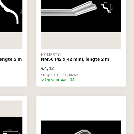
HOMESTYL
lengte 2 m
NM50 (42 x 42 mm), lengte 2 m
€4,42
Stukprijs: €2,21 / Meter
Op voorraad (34)