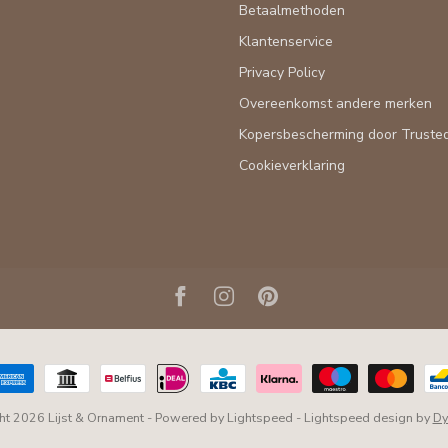
Betaalmethoden
Klantenservice
Privacy Policy
Overeenkomst andere merken
Kopersbescherming door Truste
Cookieverklaring
ht 2026 Lijst & Ornament
- Powered by
Lightspeed
-
Lightspeed design
by
Dy