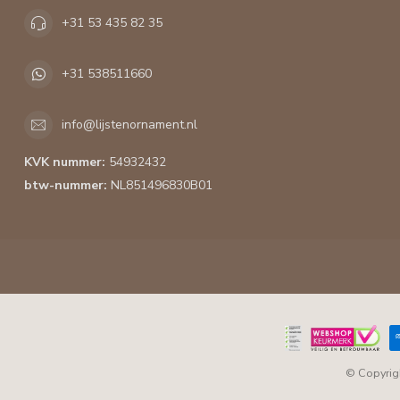
+31 53 435 82 35
+31 538511660
info@lijstenornament.nl
KVK nummer:
54932432
btw-nummer:
NL851496830B01
© Copyrig