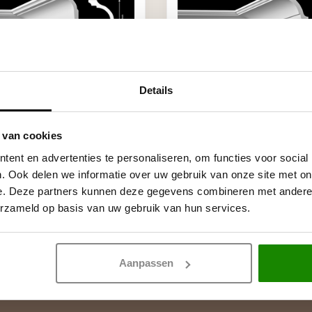
Details
HOMESTYL
 x 60 mm), lengte 2 m
NAS (80 x 80 mm), lengte
 van cookies
€12,00
ent en advertenties te personaliseren, om functies voor social
00 / Meter
Stukprijs: €6,00 / Meter
. Ook delen we informatie over uw gebruik van onze site met on
ad (42)
Niet op voorraad
e. Deze partners kunnen deze gegevens combineren met andere i
erzameld op basis van uw gebruik van hun services.
Toon
1
-
6
van 6
Aanpassen