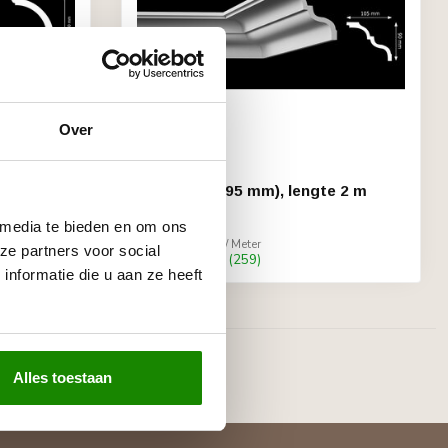
Over
HOMESTYL
 2 m
NMT (100 x 95 mm), lengte 2 m
€15,10
 media te bieden en om ons
Stukprijs: €7,55 / Meter
ze partners voor social
Op voorraad (259)
nformatie die u aan ze heeft
Alles toestaan