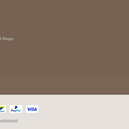
d Shops
velopment