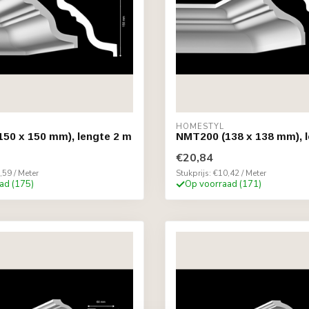
HOMESTYL
50 x 150 mm), lengte 2 m
NMT200 (138 x 138 mm), 
€20,84
,59 / Meter
Stukprijs: €10,42 / Meter
ad (175)
Op voorraad (171)