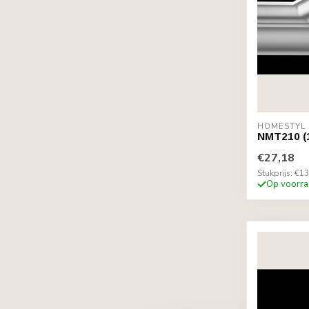
HOMESTYL
NMT210 (1
€27,18
Stukprijs: €13
Op voorra