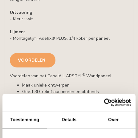
Uitvoering
- Kleur : wit
Lijmen:
- Montagelijm: Adefix® PLUS, 1/4 koker per paneel
VOORDELEN
®
Voordelen van het Canelé L ARSTYL
Wandpaneel:
Maak unieke ontwerpen
Geeft 3D-reliëf aan muren en plafonds
Schokbestendig en duurzaam
Lichtgewicht
Eenvoudige installatie
Toestemming
Details
Over
TOEPASSING