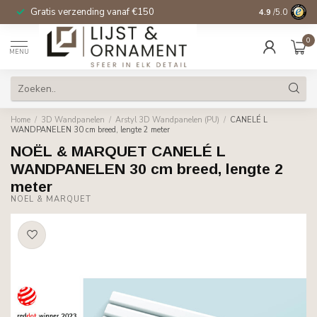
Gratis verzending vanaf €150
14 dagen beden
4.9
/5.0
0
MENU
Home
/
3D Wandpanelen
/
Arstyl 3D Wandpanelen (PU)
/
CANELÉ L
WANDPANELEN 30 cm breed, lengte 2 meter
NOËL & MARQUET CANELÉ L
WANDPANELEN 30 cm breed, lengte 2
meter
NOËL & MARQUET