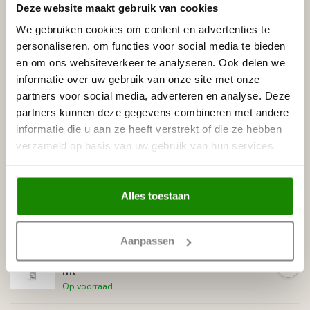
Deze website maakt gebruik van cookies
Het CANELÉ L wandpaneel is 30 cm breed en 2 mtr lang.
Deze afmetingen verbeteren het lineaire ontwerp,
We gebruiken cookies om content en advertenties te
verminderen het aantal verbindingen dat bij de installatie
personaliseren, om functies voor social media te bieden
nodig is en vergemakkelijken een snelle installatie met
en om ons websiteverkeer te analyseren. Ook delen we
®
ADEFIX
PLUS-lijm. De CANELÉ L wordt geleverd in de
informatie over uw gebruik van onze site met onze
grondverf en is klaar om geschilderd te worden. De Canele
partners voor social media, adverteren en analyse. Deze
L is ook vochtbestendig en ook ideaal in vochtige ruimtes.
partners kunnen deze gegevens combineren met andere
Specificaties
informatie die u aan ze heeft verstrekt of die ze hebben
Leverancier
verzameld op basis van uw gebruik van hun services.
Reviews
Tags
Alles toestaan
Gerelateerde producten
Aanpassen
NMC
NMC Adefix PLUS lijmkoker 290
€21,88
ml
Op voorraad