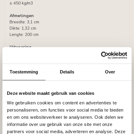
± 450 kg/m3
Afmetingen
Breedte: 3,1 cm
Dikte: 1,32 cm
Lengte: 200 cm
Uitvoering
- Kleur : voorbehandeld met een witte primer, kan
individueel worden overgeschilderd
Toestemming
Details
Over
Lijmen:
- Montagelijm: Bison Polymax High Tack Express
Specificaties
Deze website maakt gebruik van cookies
Leverancier
Reviews
We gebruiken cookies om content en advertenties te
Tags
personaliseren, om functies voor social media te bieden
en om ons websiteverkeer te analyseren. Ook delen we
informatie over uw gebruik van onze site met onze
partners voor social media, adverteren en analyse. Deze
Gerelateerde producten