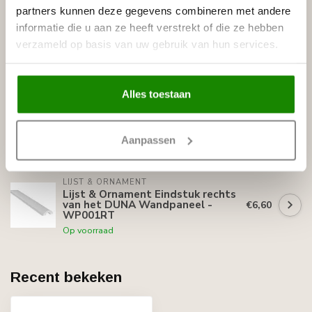
partners kunnen deze gegevens combineren met andere
BISON
informatie die u aan ze heeft verstrekt of die ze hebben
Bison Polymax High Tack
€11,95
verzameld op basis van uw gebruik van hun services.
Express (425 gram)
Op voorraad
Alles toestaan
LIJST & ORNAMENT
Lijst & Ornament Wall Panel
WP001T DUNA | 24,7 cm breed |
€46,00
lengte 2 meter
Aanpassen
Niet op voorraad
LIJST & ORNAMENT
Lijst & Ornament Eindstuk rechts
van het DUNA Wandpaneel -
€6,60
WP001RT
Op voorraad
Recent bekeken