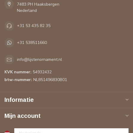
7483 PH Haaksbergen
Nederland
+31 53 435 82 35
+31 538511660
info@lijstenornament.nl
KVK nummer:
54932432
btw-nummer:
NL851496830B01
Informatie
Mijn account