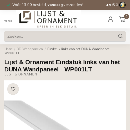
Vóór 13:00 besteld,
vandaag
verzonden!
Gratis verzen
4.9
/5.0
0
MENU
Home
/
3D Wandpanelen
/
Eindstuk links van het DUNA Wandpaneel -
WP001LT
Lijst & Ornament Eindstuk links van het
DUNA Wandpaneel - WP001LT
LIJST & ORNAMENT