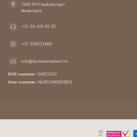
7483 PH Haaksbergen
Nederland
+31 53 435 82 35
+31 538511660
info@lijstenornament.nl
KVK nummer:
54932432
btw-nummer:
NL851496830B01