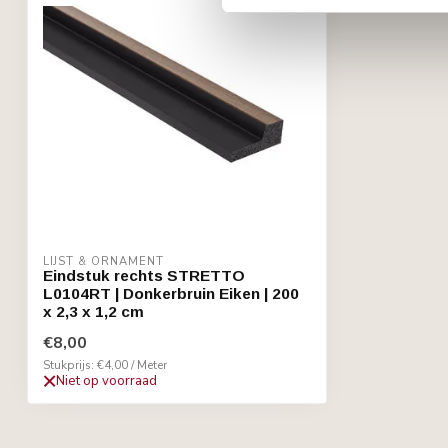
LIJST & ORNAMENT
Eindstuk rechts STRETTO
L0104RT | Donkerbruin Eiken | 200
x 2,3 x 1,2 cm
€8,00
Stukprijs: €4,00 / Meter
Niet op voorraad