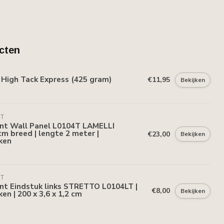
cten
High Tack Express (425 gram)
€11,95
Bekijken
NT
ent Wall Panel L0104T LAMELLI
m breed | lengte 2 meter |
€23,00
Bekijken
ken
NT
nt Eindstuk links STRETTO L0104LT |
€8,00
Bekijken
en | 200 x 3,6 x 1,2 cm