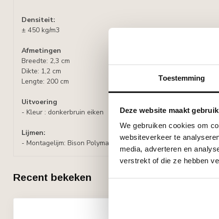
Densiteit:
± 450 kg/m3
Afmetingen
Breedte: 2,3 cm
Dikte: 1,2 cm
Toestemming
Lengte: 200 cm
Uitvoering
Deze website maakt gebruik
- Kleur : donkerbruin eiken
We gebruiken cookies om cont
Lijmen:
websiteverkeer te analyseren
- Montagelijm: Bison Polymax High Tack Express
media, adverteren en analys
verstrekt of die ze hebben v
Recent bekeken