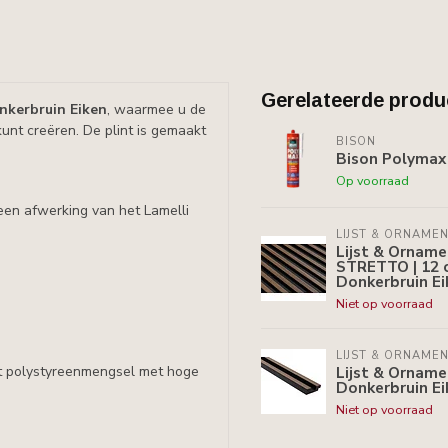
Gerelateerde produ
nkerbruin Eiken
, waarmee u de
 kunt creëren. De plint is gemaakt
BISON
.
Bison Polymax 
Op voorraad
 een afwerking van het Lamelli
LIJST & ORNAME
Lijst & Ornam
STRETTO | 12 c
Donkerbruin Ei
Niet op voorraad
LIJST & ORNAME
ht polystyreenmengsel met hoge
Lijst & Orname
Donkerbruin Eik
Niet op voorraad