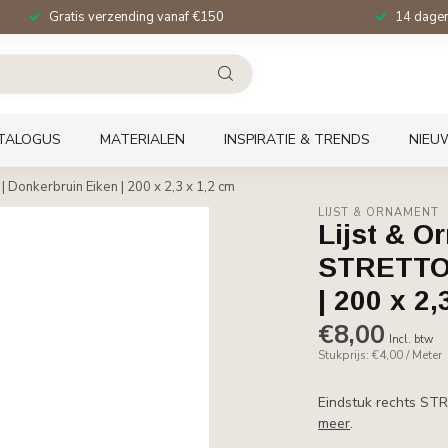
Gratis verzending vanaf €150
14 dagen 
TALOGUS
MATERIALEN
INSPIRATIE & TRENDS
NIEU
Donkerbruin Eiken | 200 x 2,3 x 1,2 cm
LIJST & ORNAMENT
Lijst & O
STRETTO 
| 200 x 2,
€8,00
Incl. btw
Stukprijs: €4,00 / Meter
Eindstuk rechts STR
meer
.