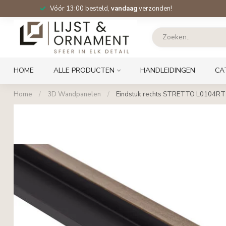
Vóór 13:00 besteld,
vandaag
verzonden!
HOME
ALLE PRODUCTEN
HANDLEIDINGEN
CA
Home
/
3D Wandpanelen
/
Eindstuk rechts STRETTO L0104RT | 