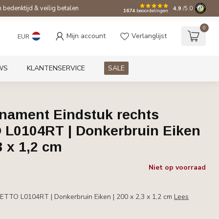
bedenktijd & veilig betalen
4.9
/5.0
1674
beoordelingen
0
Mijn account
Verlanglijst
EUR
WS
KLANTENSERVICE
SALE
rnament Eindstuk rechts
L0104RT | Donkerbruin Eiken
3 x 1,2 cm
Niet op voorraad
ETTO L0104RT | Donkerbruin Eiken | 200 x 2,3 x 1,2 cm
Lees