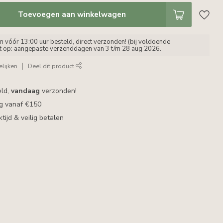
Toevoegen aan winkelwagen
vóór 13:00 uur besteld, direct verzonden! (bij voldoende
et op: aangepaste verzenddagen van 3 t/m 28 aug 2026.
lijken
Deel dit product
eld,
vandaag
verzonden!
ng vanaf €150
ijd & veilig betalen