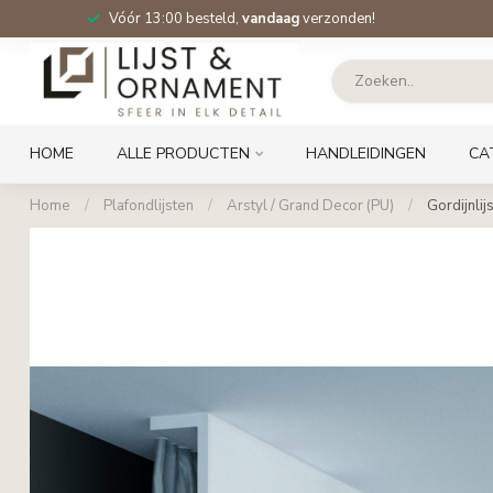
Vóór 13:00 besteld,
vandaag
verzonden!
HOME
ALLE PRODUCTEN
HANDLEIDINGEN
CA
Home
/
Plafondlijsten
/
Arstyl / Grand Decor (PU)
/
Gordijnlij