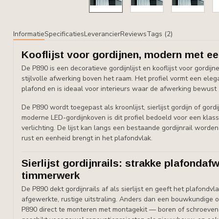
Informatie
Specificaties
Leverancier
Reviews
Tags (2)
Kooflijst voor gordijnen, modern met een
De P890 is een decoratieve gordijnlijst en kooflijst voor gordi
stijlvolle afwerking boven het raam. Het profiel vormt een el
plafond en is ideaal voor interieurs waar de afwerking bewust 
De P890 wordt toegepast als kroonlijst, sierlijst gordijn of gordij
moderne LED-gordijnkoven is dit profiel bedoeld voor een klassi
verlichting. De lijst kan langs een bestaande gordijnrail worde
rust en eenheid brengt in het plafondvlak.
Sierlijst gordijnrails: strakke plafonda
timmerwerk
De P890 dekt gordijnrails af als sierlijst en geeft het plafond
afgewerkte, rustige uitstraling. Anders dan een bouwkundige o
P890 direct te monteren met montagekit — boren of schroeven zij