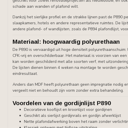
geschikt voor zowel renovatieprojecten als nieuwbouw, en oo
schade aan wanden of plafond wilt.
Dankzij het sierlijke profiel en de strakke lijnen past de P890 
slaapkamers, hotels en andere representatieve ruimtes. De lij
andere plafond- of wandlijsten, zoals de P894 plafondlijst, vo
Materiaal: hoogwaardig polyurethaan
De P890 is vervaardigd uit hoge densiteit polyurethaanschuim: 
CFK-vrij en overschilderbaar. Het materiaal is voorzien van ee
kan worden geschilderd met alle soorten verf, met uitzonderin
De lijsten dienen binnen 4 weken na montage te worden gesch
eindresultaat.
Anders dan MDF heeft polyurethaan geen impregnatie nodig en i
vergeelt niet en behoudt zijn vorm zonder extra behandeling.
Voordelen van de gordijnlijst P890
Decoratieve kooflijst en kroonlijst voor gordijnen
Geschikt als sierlijst gordijnrails en gordijn afwerklijst
Nette plafondafwerking boven het raam zonder verlichti
Klassiek ontwerp met tijdloze uitstraling