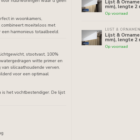
k voor huurwoningen waar u geen
Lijst & Orname
mm), lengte 2
Op voorraad
perfect in woonkamers,
st combineert moeiteloos met
LIJST & ORNAME
or een harmonieus totaalbeeld.
Lijst & Orname
mm), lengte 2
Op voorraad
lichtgewicht, stootvast, 100%
n watergedragen witte primer en
g van silicaathoudende verven.
ilderd voor een optimaal
s het vochtbestendiger. De lijst
ng