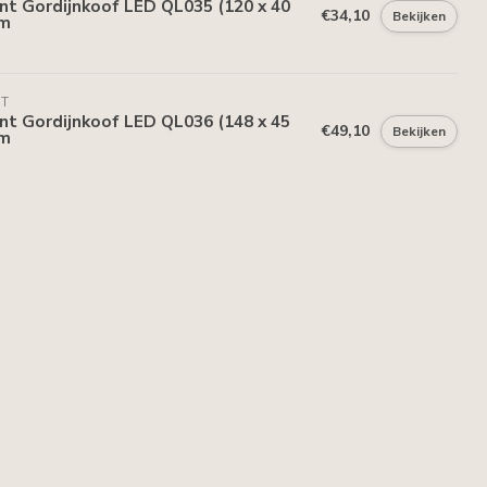
nt Gordijnkoof LED QL035 (120 x 40
€34,10
Bekijken
 m
NT
nt Gordijnkoof LED QL036 (148 x 45
€49,10
Bekijken
 m