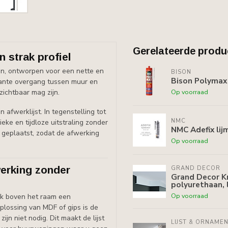
Gerelateerde produ
 strak profiel
jnen, ontworpen voor een nette en
BISON
Bison Polymax 
egante overgang tussen muur en
Op voorraad
zichtbaar mag zijn.
n afwerklijst. In tegenstelling tot
NMC
eke en tijdloze uitstraling zonder
NMC Adefix lij
n geplaatst, zodat de afwerking
Op voorraad
fwerking zonder
GRAND DECOR
Grand Decor Kr
polyurethaan, 
Op voorraad
vlak boven het raam een
plossing van MDF of gips is de
n niet nodig. Dit maakt de lijst
LIJST & ORNAME