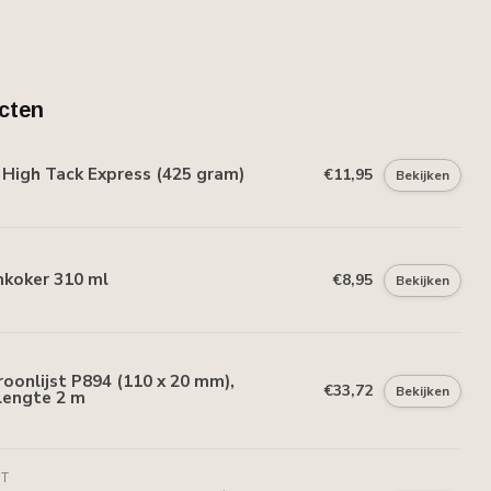
cten
High Tack Express (425 gram)
€11,95
Bekijken
mkoker 310 ml
€8,95
Bekijken
oonlijst P894 (110 x 20 mm),
€33,72
Bekijken
lengte 2 m
NT