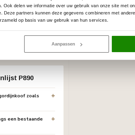
. Ook delen we informatie over uw gebruik van onze site met on
e. Deze partners kunnen deze gegevens combineren met andere i
erzameld op basis van uw gebruik van hun services.
jmkoker.
dragen witte primer,
licaathoudende verven. De lijsten
Aanpassen
erdoor wordt één geheel
nlijst P890
gordijnkoof zoals
langs een bestaande