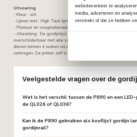
websiteverkeer te analyseren
Uitvoering
media, adverteren en analys
- Kleur : wit
verstrekt of die ze hebben v
- Lijmen met : High Tack lijm, lijmverbruik: 7 - 8 meter lijst per li
- Plamuur en voegmateriaal : Adefix
- Afwerking : De gordijnlijst is voorbehandeld met een waterge
overschilderbaar met alle soorten verf met uitzondering van si
dienen binnen 4 weken na montage te worden geschilderd, hi
verkregen. De primer zelf is niet kleurvast.
Veelgestelde vragen over de gordij
Wat is het verschil tussen de P890 en een LED-
de QL026 of QL036?
Kan ik de P890 gebruiken als kooflijst gordijn 
gordijnrail?