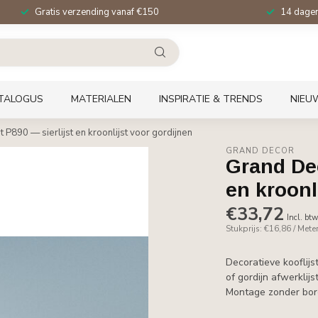
Gratis verzending vanaf €150
14 dagen 
TALOGUS
MATERIALEN
INSPIRATIE & TRENDS
NIEU
st P890 — sierlijst en kroonlijst voor gordijnen
GRAND DECOR
Grand Dec
en kroonl
€33,72
Incl. bt
Stukprijs: €16,86 / Mete
Decoratieve kooflijst
of gordijn afwerklij
Montage zonder bor