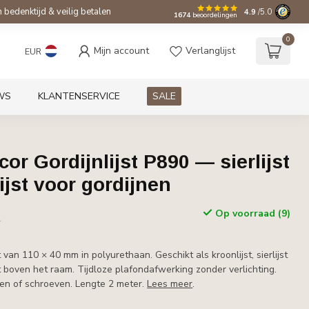
bedenktijd & veilig betalen
4.9
/5.0
1674
beoordelingen
0
Mijn account
Verlanglijst
EUR
WS
KLANTENSERVICE
SALE
or Gordijnlijst P890 — sierlijst
ijst voor gordijnen
w
Op voorraad (9)
r
 van 110 × 40 mm in polyurethaan. Geschikt als kroonlijst, sierlijst
st boven het raam. Tijdloze plafondafwerking zonder verlichting.
en of schroeven. Lengte 2 meter.
Lees meer
.