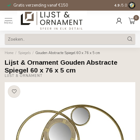
Gratis verzending vanaf €150
14 dagen beden
4.9
/5.0
0
MENU
Home
/
Spiegels
/
Gouden Abstracte Spiegel 60 x 76 x 5 cm
Lijst & Ornament Gouden Abstracte
Spiegel 60 x 76 x 5 cm
LIJST & ORNAMENT