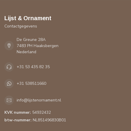
Lijst & Ornament
Contactgegevens
De Greune 28A
7483 PH Haaksbergen
Nederland
+31 53 435 82 35
+31 538511660
info@lijstenornament.nl
KVK nummer:
54932432
btw-nummer:
NL851496830B01