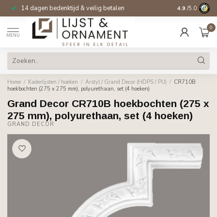
14 dagen bedenktijd & veilig betalen
4.9
/5.0
0
MENU
Home
/
Kaderlijsten / hoeken
/
Arstyl / Grand Decor (HDPS / PU)
/
CR710B
hoekbochten (275 x 275 mm), polyurethaan, set (4 hoeken)
Grand Decor CR710B hoekbochten (275 x
275 mm), polyurethaan, set (4 hoeken)
GRAND DECOR