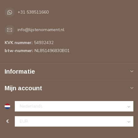
+31 538511660
info@lijstenornament.nl
KVK nummer:
54932432
btw-nummer:
NL851496830B01
Informatie
Mijn account
€