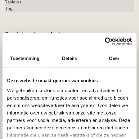
Reviews
Tags
Gerelateerde producten
GRAND DECOR
Grand Decor Kaderlijst CR710
(40 x 25 mm), polyurethaan,
€15,78
Toestemming
Details
Over
lengte 2 m
Op voorraad
Deze website maakt gebruik van cookies
GRAND DECOR
Grand Decor CR710A
We gebruiken cookies om content en advertenties te
hoekbochten (230 x 230 mm),
€40,59
polyurethaan, set (4 hoeken)
personaliseren, om functies voor social media te bieden
Op voorraad
en om ons websiteverkeer te analyseren. Ook delen we
informatie over uw gebruik van onze site met onze
partners voor social media, adverteren en analyse. Deze
GRAND DECOR
Grand Decor CR710C
partners kunnen deze gegevens combineren met andere
hoekbochten (330 x 330 mm),
€62,59
polyurethaan, set (4 hoeken)
informatie die u aan ze heeft verstrekt of die ze hebben