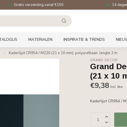
Gratis verzending vanaf €150
14 dagen 
TALOGUS
MATERIALEN
INSPIRATIE & TRENDS
NIEU
)
/
Kaderlijst CR954 / M220 (21 x 10 mm), polyurethaan, lengte 2 m
GRAND DECOR
Grand Dec
(21 x 10 
€9,38
Incl. btw
Kaderlijst CR954 / 