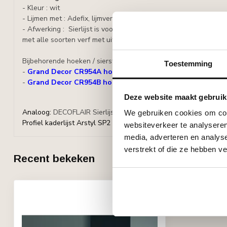
- Kleur : wit
- Lijmen met : Adefix, lijmverbruik: 7 - 8 meter lijst per lijmkoker.
- Afwerking : Sierlijst is voorbehandeld met een watergedragen
met alle soorten verf met uitzondering van silicaathoudende ve
Bijbehorende hoeken / sierstukjes voor kaderlijst CR954:
Toestemming
-
Grand Decor CR954A hoekbochten (130 x 130 mm), set (4
-
Grand Decor CR954B hoekbochten (80 x 80 mm), set (= 4 
Deze website maakt gebruik
Analoog:
DECOFLAIR Sierlijst wand SP2 9x2,2x200 cm
Profiel 
We gebruiken cookies om cont
Profiel kaderlijst Arstyl SP2 (22 x 9 mm)
websiteverkeer te analyseren
media, adverteren en analys
verstrekt of die ze hebben v
Recent bekeken