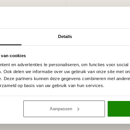
 witte primer, overschilderbaar
rven.
Details
 stuks)
stuks)
 van cookies
kaderlijst CR954 (21 x 10 mm) ~
ent en advertenties te personaliseren, om functies voor social
. Ook delen we informatie over uw gebruik van onze site met on
e. Deze partners kunnen deze gegevens combineren met andere i
erzameld op basis van uw gebruik van hun services.
Aanpassen