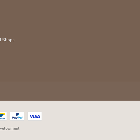
d Shops
velopment