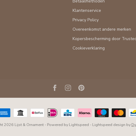
Betaalmethoden
Klantenservice
Privacy Policy
Overeenkomst andere merken
Kopersbescherming door Truste
Cookieverklaring
ht 2026 Lijst & Ornament
- Powered by
Lightspeed
-
Lightspeed design
by
Dy