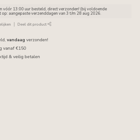
vóór 13:00 uur besteld, direct verzonden! (bij voldoende
et op: aangepaste verzenddagen van 3 t/m 28 aug 2026.
lijken
Deel dit product
eld,
vandaag
verzonden!
ng vanaf €150
ijd & veilig betalen