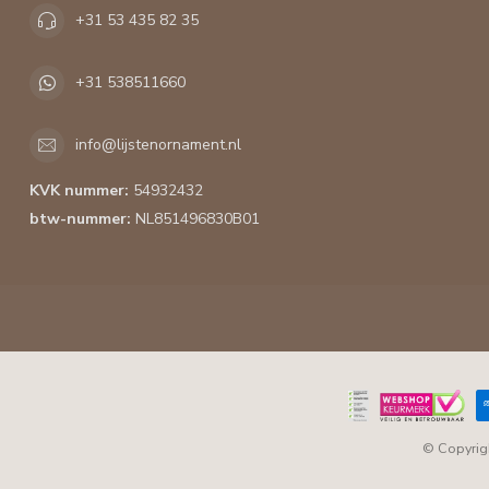
+31 53 435 82 35
+31 538511660
info@lijstenornament.nl
KVK nummer:
54932432
btw-nummer:
NL851496830B01
© Copyrig