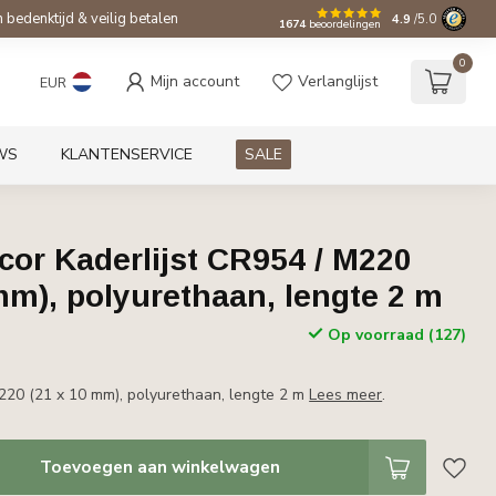
bedenktijd & veilig betalen
4.9
/5.0
1674
beoordelingen
0
Mijn account
Verlanglijst
EUR
WS
KLANTENSERVICE
SALE
or Kaderlijst CR954 / M220
mm), polyurethaan, lengte 2 m
Op voorraad (127)
M220 (21 x 10 mm), polyurethaan, lengte 2 m
Lees meer
.
Toevoegen aan winkelwagen