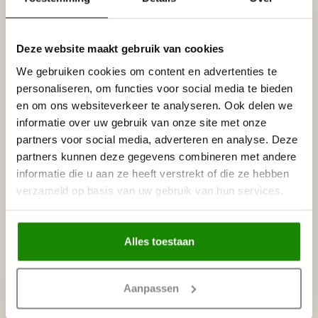
Reviews
Tags
Deze website maakt gebruik van cookies
We gebruiken cookies om content en advertenties te
Gerelateerde producten
personaliseren, om functies voor social media te bieden
NMC
en om ons websiteverkeer te analyseren. Ook delen we
NMC Verstekbak MDF voor
€29,95
informatie over uw gebruik van onze site met onze
sierlijsten t/m 10 cm, (Large)
partners voor social media, adverteren en analyse. Deze
Op voorraad
partners kunnen deze gegevens combineren met andere
informatie die u aan ze heeft verstrekt of die ze hebben
NMC
NMC Adefix lijmkoker 310 ml
verzameld op basis van uw gebruik van hun services.
€8,95
Op voorraad
Alles toestaan
Recent bekeken
Aanpassen