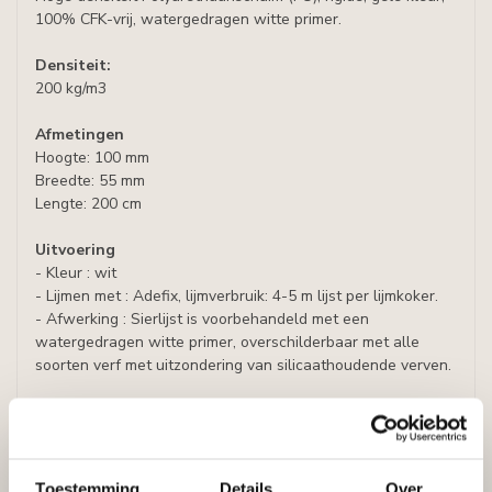
100% CFK-vrij, watergedragen witte primer.
Densiteit:
200 kg/m3
Afmetingen
Hoogte: 100 mm
Breedte: 55 mm
Lengte: 200 cm
Uitvoering
- Kleur : wit
- Lijmen met : Adefix, lijmverbruik: 4-5 m lijst per lijmkoker.
- Afwerking : Sierlijst is voorbehandeld met een
watergedragen witte primer, overschilderbaar met alle
soorten verf met uitzondering van silicaathoudende verven.
Analogen:
Europlast 1.50.121
Specificaties
Leverancier
Toestemming
Details
Over