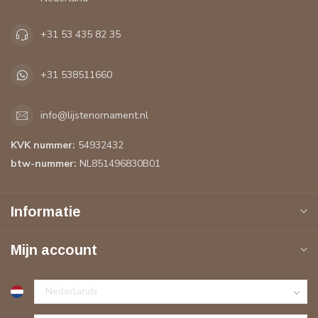
+31 53 435 82 35
+31 538511660
info@lijstenornament.nl
KVK nummer:
54932432
btw-nummer:
NL851496830B01
Informatie
Mijn account