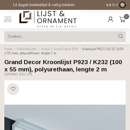
14 dagen bedenktijd & veilig betalen
4.9
/5.0
0
MENU
Home
/
Plafondlijsten
/
Arstyl / Grand Decor (PU)
/
Kroonlijst P923 / K232 (100
x 55 mm), polyurethaan, lengte 2 m
Grand Decor Kroonlijst P923 / K232 (100
x 55 mm), polyurethaan, lengte 2 m
GRAND DECOR