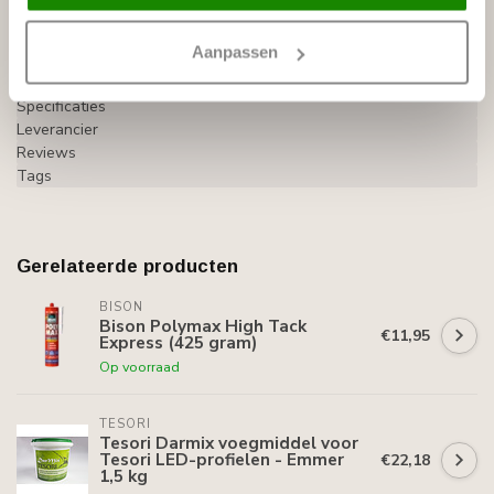
zijn
niet
inbegrepen
Aanpassen
Specificaties
Leverancier
Reviews
Tags
Gerelateerde producten
BISON
Bison Polymax High Tack
€11,95
Express (425 gram)
Op voorraad
TESORI
Tesori Darmix voegmiddel voor
Tesori LED-profielen - Emmer
€22,18
1,5 kg