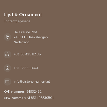
Lijst & Ornament
Contactgegevens
De Greune 28A
7483 PH Haaksbergen
Nederland
+31 53 435 82 35
+31 538511660
info@lijstenornament.nl
KVK nummer:
54932432
btw-nummer:
NL851496830B01