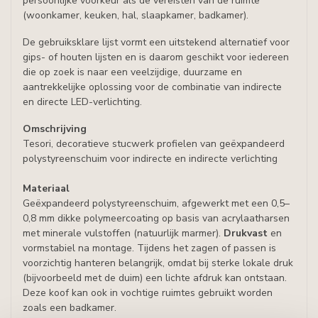
persoonlijke voorkeur als de vereisten van de ruimte
(woonkamer, keuken, hal, slaapkamer, badkamer).
De gebruiksklare lijst vormt een uitstekend alternatief voor
gips- of houten lijsten en is daarom geschikt voor iedereen
die op zoek is naar een veelzijdige, duurzame en
aantrekkelijke oplossing voor de combinatie van indirecte
en directe LED-verlichting.
Omschrijving
Tesori
, decoratieve
stucwerk
profielen van
geëxpandeerd
polystyreenschuim
voor indirecte
en indirecte
verlichting
Materiaal
Geëxpandeerd polystyreenschuim, afgewerkt met een 0,5–
0,8 mm dikke polymeercoating op basis van acrylaatharsen
met minerale vulstoffen (natuurlijk marmer).
Drukvast
en
vormstabiel na montage. Tijdens het zagen of passen is
voorzichtig hanteren belangrijk, omdat bij sterke lokale druk
(bijvoorbeeld met de duim) een lichte afdruk kan ontstaan.
Deze koof kan ook in vochtige ruimtes gebruikt worden
zoals een badkamer.