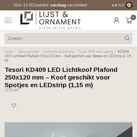
Vóór 13:00 besteld,
vandaag
verzonden!
Gratis verzen
4.9
/5.0
0
MENU
Home
/
Alle producten
/
Indirecte verlichting
/
Tesori XPS met coating
/
KD409
LED Lichtkoof Plafond 250x120 mm – Koof geschikt voor Spotjes en LEDstrip (1,15
m)
Tesori KD409 LED Lichtkoof Plafond
250x120 mm – Koof geschikt voor
Spotjes en LEDstrip (1,15 m)
TESORI