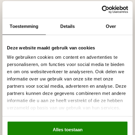
Densiteit:
± 20-22 kg/m3
Toestemming
Details
Over
Afmetingen
Hoogte: 120 mm
Breedte: 250 mm
Lengte: 1150 mm
Deze website maakt gebruik van cookies
We gebruiken cookies om content en advertenties te
Uitvoering
personaliseren, om functies voor social media te bieden
- Kleur : wit
- Montage lichtkoof: Polymax High Tack Express,
en om ons websiteverkeer te analyseren. Ook delen we
lijmverbruik: 5-6 meter lijst per lijmkoker.
informatie over uw gebruik van onze site met onze
- Afwerken naden: Darmix
partners voor social media, adverteren en analyse. Deze
- Afwerking : Koof is afgewerkt met een polymeercoating
partners kunnen deze gegevens combineren met andere
op basis van acrylaatharsen met minerale vulstoffen
informatie die u aan ze heeft verstrekt of die ze hebben
(natuurlijk marmer), overschilderbaar met alle soorten
verzameld op basis van uw gebruik van hun services.
watergedragen verf.
Prijs per lijst (= lengte 1,15 meter)
Alles toestaan
De koof wordt zonder gaten geleverd en LED-strip en spots