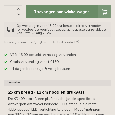
Toevoegen aan winkelwagen
Op werkdagen vóór 13:00 uur besteld, direct verzonden!
(bij voldoende voorraad). Let op: aangepaste verzenddagen
van 3 t/m 28 aug 2026.
Toevoegen om te vergelijken
Deel dit product
Vóór 13:00 besteld,
vandaag
verzonden!
Gratis verzending vanaf €150
14 dagen bedenktijd & veilig betalen
Informatie
25 cm breed - 12 cm hoog en drukvast
De KD409 betreft een plafondlichtlijst die specifiek is
ontworpen om zowel indirecte (LED-strips) als directe
(LED-spotjes) LED-verlichting te bieden. Met afmetingen
van 250 x 120 mm en een lengte van 1,15 m, biedt het een