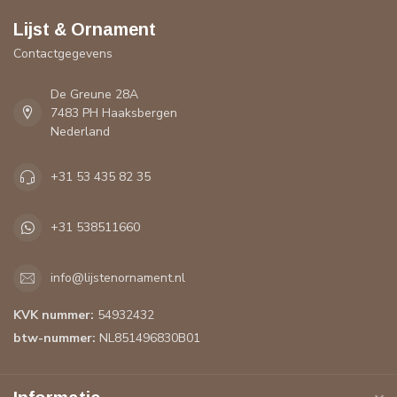
Lijst & Ornament
Contactgegevens
De Greune 28A
7483 PH Haaksbergen
Nederland
+31 53 435 82 35
+31 538511660
info@lijstenornament.nl
KVK nummer:
54932432
btw-nummer:
NL851496830B01