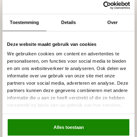
- Afwerking : Sierlijst is voorbehandeld met een
watergedragen witte primer, overschilderbaar met alle
soorten verf met uitzondering van silicaathoudende verven.
Toestemming
Details
Over
Specificaties
Leverancier
Deze website maakt gebruik van cookies
Reviews
Tags
We gebruiken cookies om content en advertenties te
personaliseren, om functies voor social media te bieden
en om ons websiteverkeer te analyseren. Ook delen we
informatie over uw gebruik van onze site met onze
Gerelateerde producten
partners voor social media, adverteren en analyse. Deze
BISON
partners kunnen deze gegevens combineren met andere
Bison Polymax High Tack
€11,95
informatie die u aan ze heeft verstrekt of die ze hebben
Express (425 gram)
verzameld op basis van uw gebruik van hun services.
Op voorraad
NMC
Alles toestaan
NMC Adefix lijmkoker 310 ml
€8,95
Op voorraad