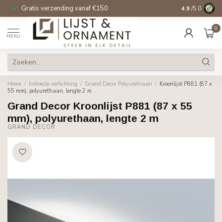
Gratis verzending vanaf €150
14 dagen beden
4.9
/5.0
0
MENU
Home
/
Indirecte verlichting
/
Grand Decor Polyurethaan
/
Kroonlijst P881 (87 x
55 mm), polyurethaan, lengte 2 m
Grand Decor Kroonlijst P881 (87 x 55
mm), polyurethaan, lengte 2 m
GRAND DECOR