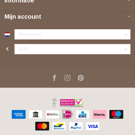
Informatie
Mijn account
€