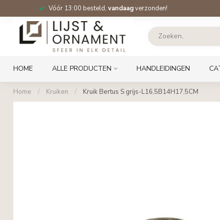
Vóór 13:00 besteld,
vandaag
verzonden!
HOME
ALLE PRODUCTEN
HANDLEIDINGEN
CA
Home
/
Kruiken
/
Kruik Bertus S grijs-L16,5B14H17,5CM