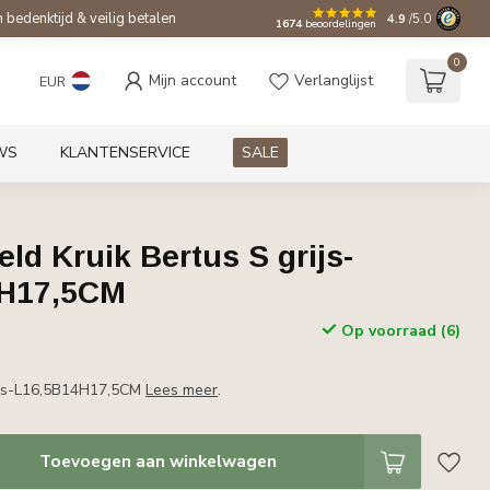
bedenktijd & veilig betalen
4.9
/5.0
1674
beoordelingen
0
Mijn account
Verlanglijst
EUR
WS
KLANTENSERVICE
SALE
eld Kruik Bertus S grijs-
4H17,5CM
Op voorraad (6)
w
rijs-L16,5B14H17,5CM
Lees meer
.
Toevoegen aan winkelwagen