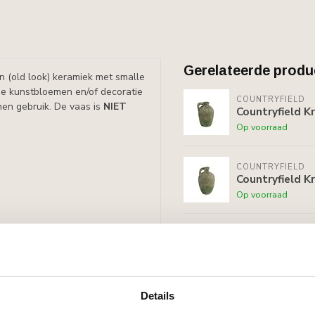
Gerelateerde produ
n (old look) keramiek met smalle
se kunstbloemen en/of decoratie
COUNTRYFIELD
nen gebruik. De vaas is
NIET
Countryfield K
Op voorraad
COUNTRYFIELD
Countryfield K
Op voorraad
COUNTRYFIELD
Countryfield D
Op voorraad
Details