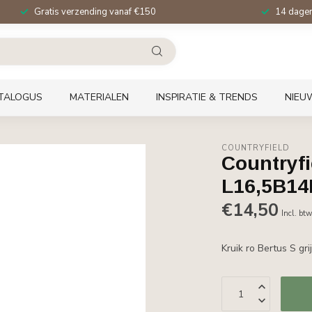
Gratis verzending vanaf €150
14 dagen 
TALOGUS
MATERIALEN
INSPIRATIE & TRENDS
NIEU
COUNTRYFIELD
Countryfi
L16,5B1
€14,50
Incl. bt
Kruik ro Bertus S g