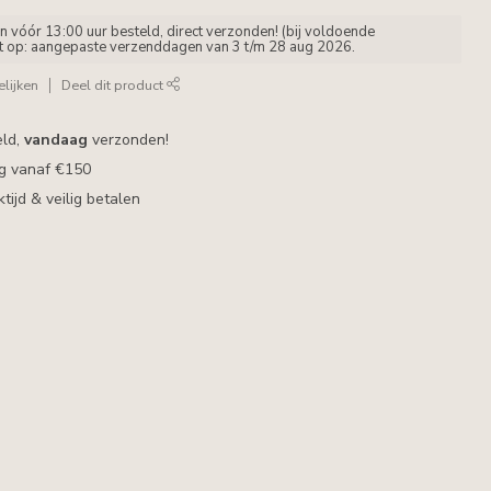
vóór 13:00 uur besteld, direct verzonden! (bij voldoende
et op: aangepaste verzenddagen van 3 t/m 28 aug 2026.
lijken
Deel dit product
eld,
vandaag
verzonden!
ng vanaf €150
ijd & veilig betalen