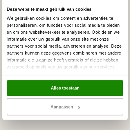
Afmetingen
Hoogte: 40 mm
Deze website maakt gebruik van cookies
Breedte: 18 mm
We gebruiken cookies om content en advertenties te
Lengte: 200 cm
personaliseren, om functies voor social media te bieden
en om ons websiteverkeer te analyseren. Ook delen we
Uitvoering
- Kleur : wit
informatie over uw gebruik van onze site met onze
- Lijmen met : Adefix lijm, lijmverbruik: 7 - 8 meter lijst per
partners voor social media, adverteren en analyse. Deze
lijmkoker.
partners kunnen deze gegevens combineren met andere
- Afwerking: Voorgeschilderd met watergedragen primer,
informatie die u aan ze heeft verstrekt of die ze hebben
overschilderbaar met alle verven op waterbasis, zoals
verzameld op basis van uw gebruik van hun services.
acrylverf, latex of muurverf (oplosmiddelvrij).
Prijs per plint (= 2 meter)
Alles toestaan
Specificaties
Leverancier
Aanpassen
Reviews
Tags