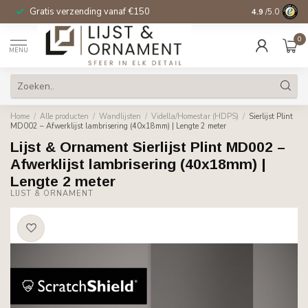
Gratis verzending vanaf €150
14 dagen beden
4.9
/5.0
0
MENU
Home
/
Alle producten
/
Wandlijsten
/
Vidella/Homestar (HDPS)
/
Sierlijst Plint
MD002 – Afwerklijst lambrisering (40x18mm) | Lengte 2 meter
Lijst & Ornament Sierlijst Plint MD002 –
Afwerklijst lambrisering (40x18mm) |
Lengte 2 meter
LIJST & ORNAMENT