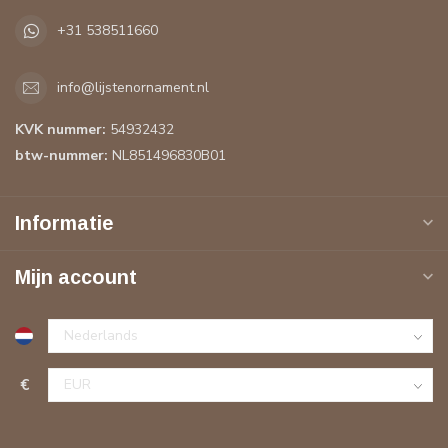
+31 538511660
info@lijstenornament.nl
KVK nummer:
54932432
btw-nummer:
NL851496830B01
Informatie
Mijn account
€