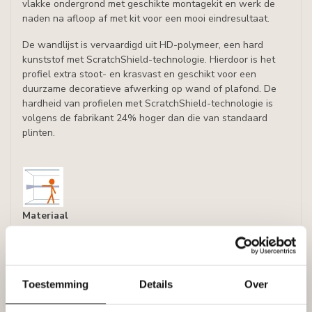
vlakke ondergrond met geschikte montagekit en werk de
naden na afloop af met kit voor een mooi eindresultaat.
De wandlijst is vervaardigd uit HD-polymeer, een hard
kunststof met ScratchShield-technologie. Hierdoor is het
profiel extra stoot- en krasvast en geschikt voor een
duurzame decoratieve afwerking op wand of plafond. De
hardheid van profielen met ScratchShield-technologie is
volgens de fabrikant 24% hoger dan die van standaard
plinten.
Materiaal
Polyforce: HD polymeer, een polymeer met een hoge
densiteit, stootvast en overschilderbaar.
Densiteit:
Toestemming
Details
Over
± 450 kg / m3