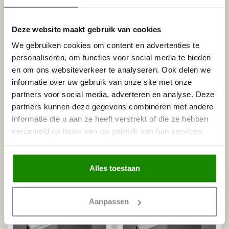
Deze website maakt gebruik van cookies
We gebruiken cookies om content en advertenties te
personaliseren, om functies voor social media te bieden
en om ons websiteverkeer te analyseren. Ook delen we
informatie over uw gebruik van onze site met onze
partners voor social media, adverteren en analyse. Deze
LIJST & ORNAMENT
LIJST & ORNAMENT
Plint MD346 (61 x 23
Plint MD007 (73 x 23
partners kunnen deze gegevens combineren met andere
mm), lengte 2 m
mm), lengte 2 m
informatie die u aan ze heeft verstrekt of die ze hebben
€19,96
€16,08
verzameld op basis van uw gebruik van hun services.
Stukprijs: €9,98 / Meter
Stukprijs: €8,04 / Meter
Op voorraad (26)
Op voorraad (14)
Alles toestaan
Aanpassen