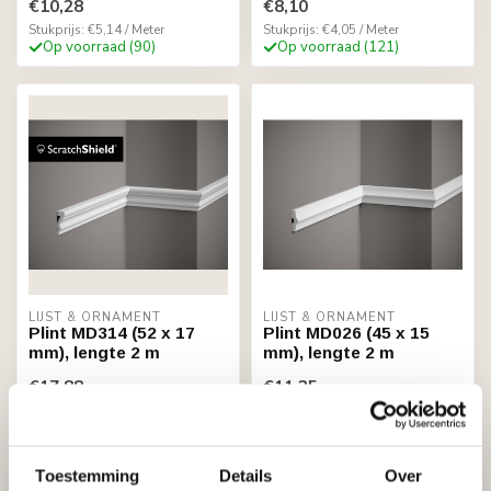
€10,28
€8,10
Stukprijs: €5,14 / Meter
Stukprijs: €4,05 / Meter
Op voorraad (90)
Op voorraad (121)
LIJST & ORNAMENT
LIJST & ORNAMENT
Plint MD314 (52 x 17
Plint MD026 (45 x 15
mm), lengte 2 m
mm), lengte 2 m
€17,88
€11,25
Stukprijs: €8,94 / Meter
Stukprijs: €5,63 / Meter
Op voorraad (56)
Op voorraad (7)
Toestemming
Details
Over