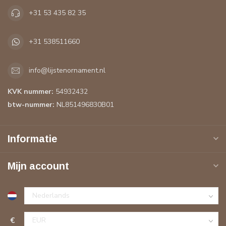
+31 53 435 82 35
+31 538511660
info@lijstenornament.nl
KVK nummer:
54932432
btw-nummer:
NL851496830B01
Informatie
Mijn account
€