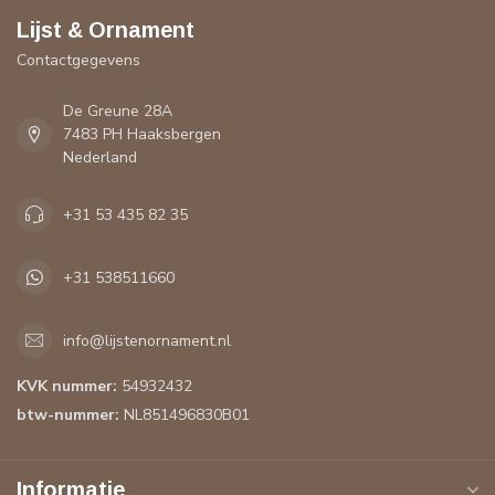
Lijst & Ornament
Contactgegevens
De Greune 28A
7483 PH Haaksbergen
Nederland
+31 53 435 82 35
+31 538511660
info@lijstenornament.nl
KVK nummer:
54932432
btw-nummer:
NL851496830B01
Informatie