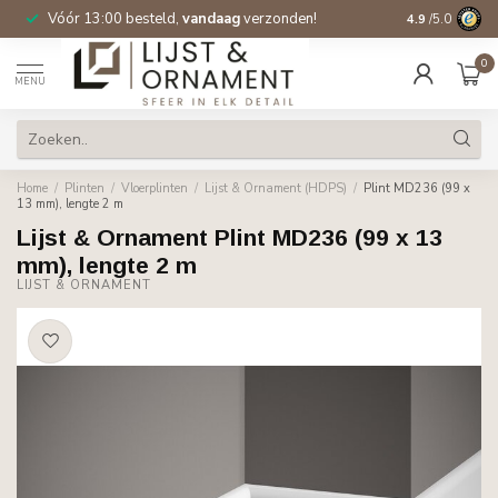
Vóór 13:00 besteld,
vandaag
verzonden!
Gratis verzen
4.9
/5.0
0
MENU
Home
/
Plinten
/
Vloerplinten
/
Lijst & Ornament (HDPS)
/
Plint MD236 (99 x
13 mm), lengte 2 m
Lijst & Ornament Plint MD236 (99 x 13
mm), lengte 2 m
LIJST & ORNAMENT