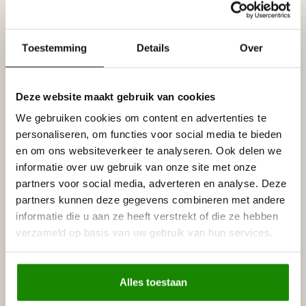
overschilderbaar met alle soorten watergedragen verf.
Prijs per plint (= 2 meter)
Toestemming
Details
Over
Specificaties
Deze website maakt gebruik van cookies
Leverancier
Reviews
We gebruiken cookies om content en advertenties te
Tags
personaliseren, om functies voor social media te bieden
en om ons websiteverkeer te analyseren. Ook delen we
informatie over uw gebruik van onze site met onze
partners voor social media, adverteren en analyse. Deze
Gerelateerde producten
partners kunnen deze gegevens combineren met andere
NMC
informatie die u aan ze heeft verstrekt of die ze hebben
NMC Adefix lijmkoker 310 ml
€8,95
verzameld op basis van uw gebruik van hun services.
Op voorraad
LIJST & ORNAMENT
Alles toestaan
Lijst & Ornament Plint MD234
€15,26
(78 x 14 mm), lengte 2 m