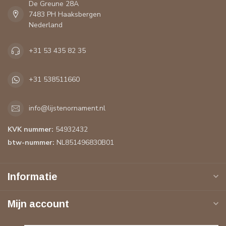
De Greune 28A
7483 PH Haaksbergen
Nederland
+31 53 435 82 35
+31 538511660
info@lijstenornament.nl
KVK nummer:
54932432
btw-nummer:
NL851496830B01
Informatie
Mijn account