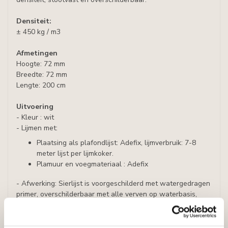
Densiteit:
± 450 kg / m3
Afmetingen
Hoogte: 72 mm
Breedte: 72 mm
Lengte: 200 cm
Uitvoering
- Kleur : wit
- Lijmen met:
Plaatsing als plafondlijst: Adefix, lijmverbruik: 7-8
meter lijst per lijmkoker.
Plamuur en voegmateriaal : Adefix
- Afwerking: Sierlijst is voorgeschilderd met watergedragen
primer, overschilderbaar met alle verven op waterbasis,
zoals acrylverf, latex of muurverf (oplosmiddelvrij).
Prijs per plint (= 2 meter)