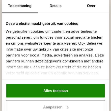
Toestemming
Details
Over
Specificaties
Leverancier
Reviews
Tags
Deze website maakt gebruik van cookies
We gebruiken cookies om content en advertenties te
personaliseren, om functies voor social media te bieden
en om ons websiteverkeer te analyseren. Ook delen we
Gerelateerde producten
informatie over uw gebruik van onze site met onze
NMC
partners voor social media, adverteren en analyse. Deze
NMC Adefix lijmkoker 310 ml
€8,95
partners kunnen deze gegevens combineren met andere
Op voorraad
informatie die u aan ze heeft verstrekt of die ze hebben
verzameld op basis van uw gebruik van hun services.
BISON
Bison Polymax High Tack
€11,95
Express (425 gram)
Op voorraad
Alles toestaan
Recent bekeken
Aanpassen