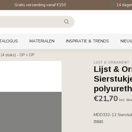
Gratis verzending vanaf €150
14 dagen 
TALOGUS
MATERIALEN
INSPIRATIE & TRENDS
NIEU
(4 stuks) - OP = OP
LIJST & ORNAMENT
Lijst & 
Sierstukj
polyureth
€21,70
Incl. bt
MDD332-12 Sierstukj
meer
.