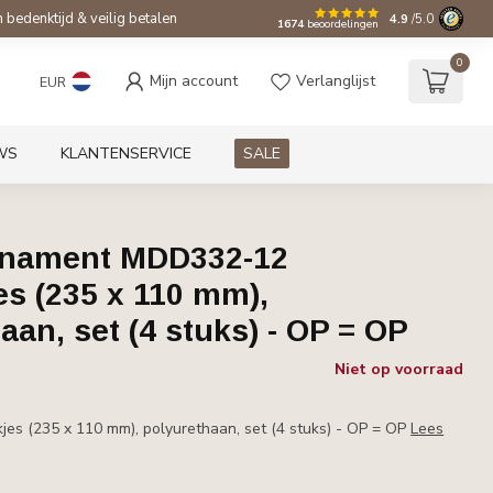
bedenktijd & veilig betalen
4.9
/5.0
1674
beoordelingen
0
Mijn account
Verlanglijst
EUR
WS
KLANTENSERVICE
SALE
Ornament MDD332-12
es (235 x 110 mm),
aan, set (4 stuks) - OP = OP
Niet op voorraad
w
es (235 x 110 mm), polyurethaan, set (4 stuks) - OP = OP
Lees