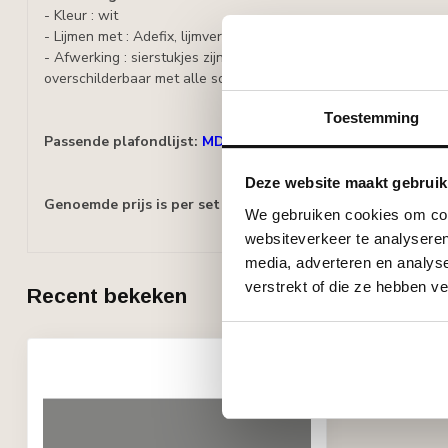
- Kleur : wit
- Lijmen met : Adefix, lijmverbruik: 25 ml/stuk.
- Afwerking : sierstukjes zijn voorbehandeld met een waterged
overschilderbaar met alle soorten verf met uitzondering van si
Toestemming
Passende plafondlijst:
MDD325 (41 x 17 mm), lengte 2 m
Deze website maakt gebruik
Genoemde prijs is per set (= 4 stuks)
We gebruiken cookies om cont
websiteverkeer te analyseren
media, adverteren en analys
verstrekt of die ze hebben v
Recent bekeken