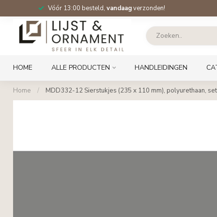
Vóór 13:00 besteld,
vandaag
verzonden!
HOME
ALLE PRODUCTEN
HANDLEIDINGEN
CA
Home
/
MDD332-12 Sierstukjes (235 x 110 mm), polyurethaan, set 