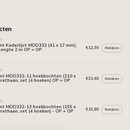
cten
NT
nt Kaderlijst MDD332 (41 x 17 mm),
€12,30
Bekijken
lengte 2 m OP = OP
NT
ent MDD332-11 hoekbochten (210 x
€32,40
Bekijken
rethaan, set (4 hoeken) OP = OP
NT
ent MDD332-13 hoekbochten (155 x
€15,80
Bekijken
rethaan, set (4 hoeken) - OP = OP