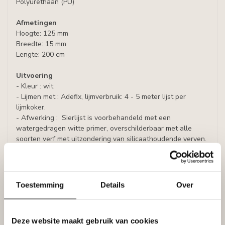
Polyurethaan (PU)
Afmetingen
Hoogte: 125 mm
Breedte: 15 mm
Lengte: 200 cm
Uitvoering
- Kleur : wit
- Lijmen met : Adefix, lijmverbruik: 4 - 5 meter lijst per
lijmkoker.
- Afwerking : Sierlijst is voorbehandeld met een
watergedragen witte primer, overschilderbaar met alle
soorten verf met uitzondering van silicaathoudende verven.
Prijs per lijst (= 2 meter)
Toestemming
Details
Over
Specificaties
Leverancier
Reviews
Deze website maakt gebruik van cookies
Tags