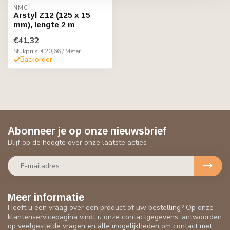
NMC
Arstyl Z12 (125 x 15
mm), lengte 2 m
€41,32
Stukprijs: €20,66 / Meter
Backorder
Abonneer je op onze nieuwsbrief
Blijf op de hoogte over onze laatste acties
Meer informatie
Heeft u een vraag over een product of uw bestelling? Op onze
klantenservicepagina vindt u onze contactgegevens, antwoorden
op veelgestelde vragen en alle mogelijkheden om contact met