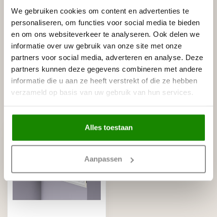
We gebruiken cookies om content en advertenties te
personaliseren, om functies voor social media te bieden
en om ons websiteverkeer te analyseren. Ook delen we
Gerelateerde producten
informatie over uw gebruik van onze site met onze
NMC
partners voor social media, adverteren en analyse. Deze
NMC Adefix lijmkoker 310 ml
€8,95
partners kunnen deze gegevens combineren met andere
Op voorraad
informatie die u aan ze heeft verstrekt of die ze hebben
verzameld op basis van uw gebruik van hun services.
Recent bekeken
Alles toestaan
Aanpassen