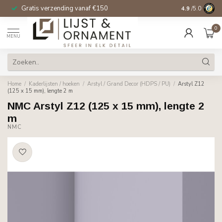
Gratis verzending vanaf €150
14 dagen beden
4.9
/5.0
0
MENU
Home
/
Kaderlijsten / hoeken
/
Arstyl / Grand Decor (HDPS / PU)
/
Arstyl Z12
(125 x 15 mm), lengte 2 m
NMC Arstyl Z12 (125 x 15 mm), lengte 2
m
NMC