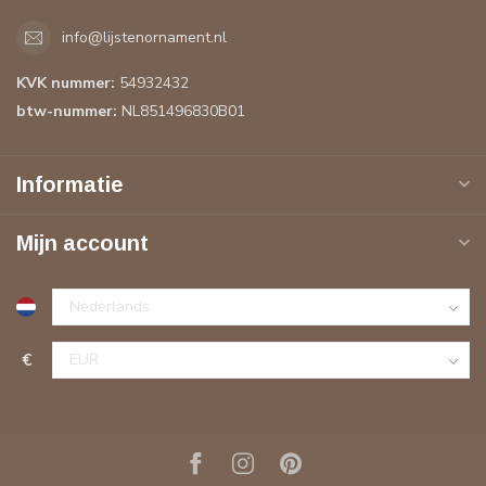
info@lijstenornament.nl
KVK nummer:
54932432
btw-nummer:
NL851496830B01
Informatie
Mijn account
€