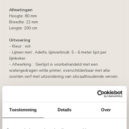
Afmetingen
Hoogte: 80 mm
Breedte: 22 mm
Lengte: 200 cm
Uitvoering
- Kleur : wit
- Lijmen met : Adefix, lijmverbruik: 5 - 6 meter lijst per
lijmkoker.
- Afwerking : Sierlijst is voorbehandeld met een
watergedragen witte primer, overschilderbaar met alle
soorten verf met uitzondering van silicaathoudende verven.
Prijs per lijst (= 2 meter)
Analoog:
DECOFLAIR Sierlijst wand Z13 2,2x8x200 cm
Toestemming
Details
Over
Specificaties
Leverancier
Reviews