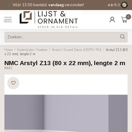
Vóór 13:00 besteld,
vandaag
verzonden!
Gratis verzen
4.9
/5.0
0
MENU
Home
/
Kaderlijsten / hoeken
/
Arstyl / Grand Decor (HDPS / PU)
/
Arstyl Z13 (80
x 22 mm), lengte 2 m
NMC Arstyl Z13 (80 x 22 mm), lengte 2 m
NMC