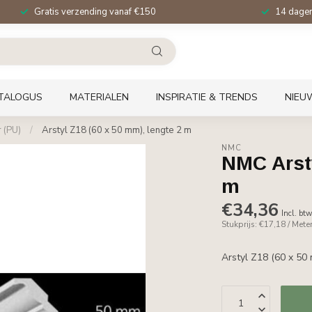
Gratis verzending vanaf €150
14 dagen 
TALOGUS
MATERIALEN
INSPIRATIE & TRENDS
NIEU
 (PU)
/
Arstyl Z18 (60 x 50 mm), lengte 2 m
NMC
NMC Arsty
m
€34,36
Incl. bt
Stukprijs: €17,18 / Mete
Arstyl Z18 (60 x 50