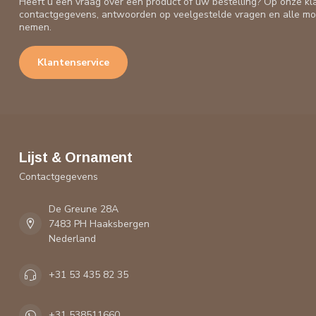
Heeft u een vraag over een product of uw bestelling? Op onze kl
contactgegevens, antwoorden op veelgestelde vragen en alle mo
nemen.
Klantenservice
Lijst & Ornament
Contactgegevens
De Greune 28A
7483 PH Haaksbergen
Nederland
+31 53 435 82 35
+31 538511660