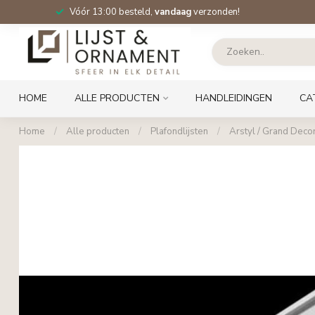
Vóór 13:00 besteld,
vandaag
verzonden!
HOME
ALLE PRODUCTEN
HANDLEIDINGEN
CA
Home
/
Alle producten
/
Plafondlijsten
/
Arstyl / Grand Decor