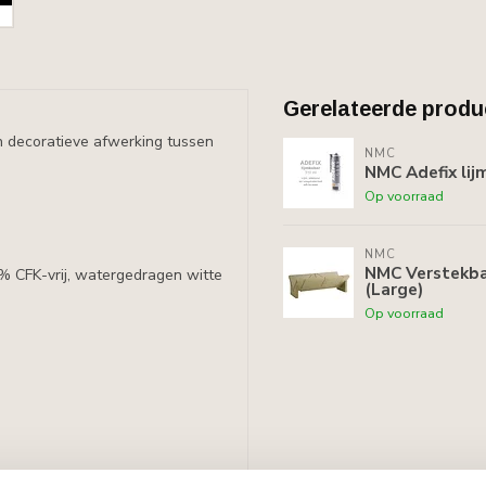
Gerelateerde produ
n decoratieve afwerking tussen
NMC
NMC Adefix lij
Op voorraad
NMC
NMC Verstekbak
0% CFK-vrij, watergedragen witte
(Large)
Op voorraad