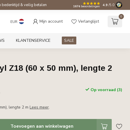
bedenktijd & veilig betalen
4.9
/5.0
1674
beoordelingen
0
Mijn account
Verlanglijst
EUR
WS
KLANTENSERVICE
SALE
l Z18 (60 x 50 mm), lengte 2
w
Op voorraad (3)
r
 mm), lengte 2 m
Lees meer
.
Toevoegen aan winkelwagen