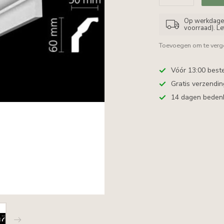
Op werkdagen 
voorraad). L
Toevoegen om te verge
Vóór 13:00 best
Gratis verzendi
14 dagen bedenkt