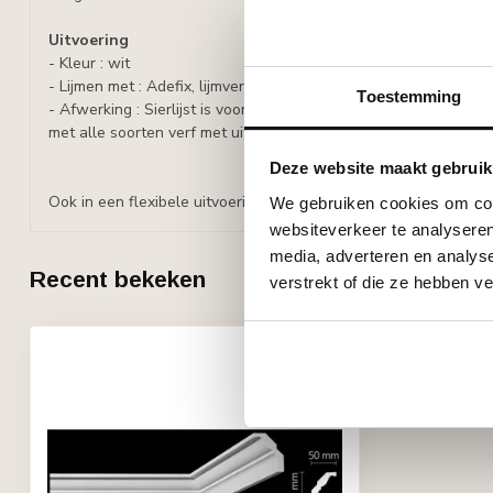
Uitvoering
- Kleur : wit
- Lijmen met : Adefix, lijmverbruik: 50-60 ml/m.
Toestemming
- Afwerking : Sierlijst is voorbehandeld met een watergedragen
met alle soorten verf met uitzondering van silicaathoudende ve
Deze website maakt gebruik
Ook in een flexibele uitvoering verkrijgbaar (prijs op aanvraag).
We gebruiken cookies om cont
websiteverkeer te analyseren
media, adverteren en analys
Recent bekeken
verstrekt of die ze hebben v