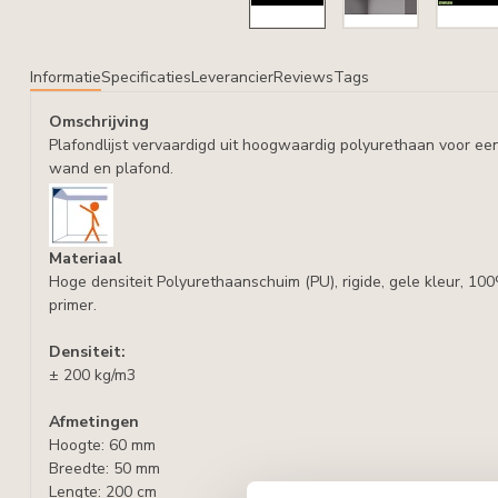
Informatie
Specificaties
Leverancier
Reviews
Tags
Omschrijving
Plafondlijst vervaardigd uit hoogwaardig polyurethaan voor ee
wand en plafond.
Materiaal
Hoge densiteit Polyurethaanschuim (PU), rigide, gele kleur, 10
primer.
Densiteit:
± 200 kg/m3
Afmetingen
Hoogte: 60 mm
Breedte: 50 mm
Lengte: 200 cm