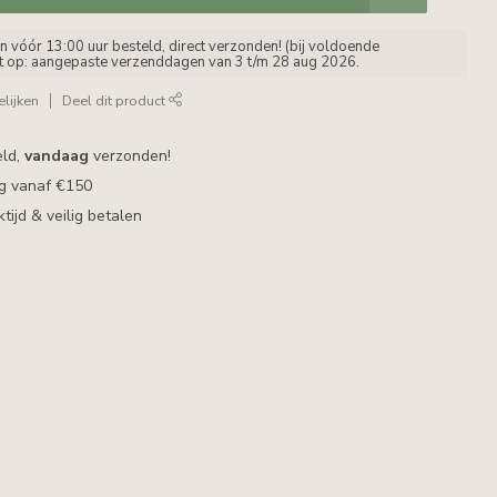
vóór 13:00 uur besteld, direct verzonden! (bij voldoende
et op: aangepaste verzenddagen van 3 t/m 28 aug 2026.
lijken
Deel dit product
eld,
vandaag
verzonden!
ng vanaf €150
ijd & veilig betalen