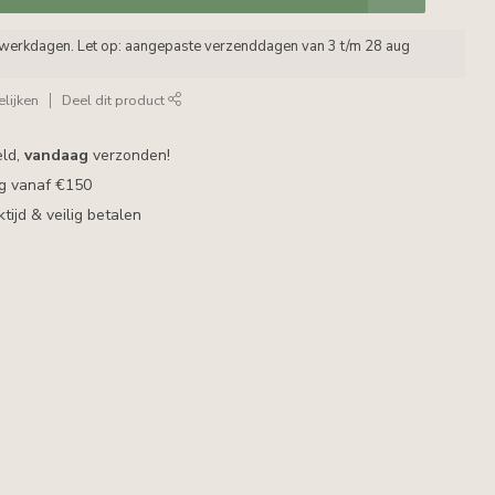
5 werkdagen. Let op: aangepaste verzenddagen van 3 t/m 28 aug
lijken
Deel dit product
eld,
vandaag
verzonden!
ng vanaf €150
ijd & veilig betalen