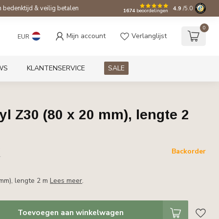
bedenktijd & veilig betalen
4.9
/5.0
1674
beoordelingen
0
Mijn account
Verlanglijst
EUR
WS
KLANTENSERVICE
SALE
l Z30 (80 x 20 mm), lengte 2
w
Backorder
r
 mm), lengte 2 m
Lees meer
.
Toevoegen aan winkelwagen