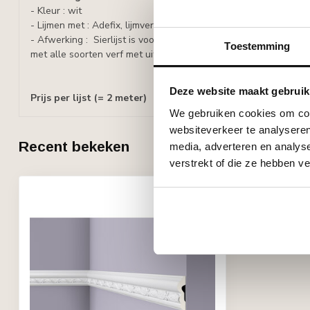
- Kleur : wit
- Lijmen met : Adefix, lijmverbruik: 5 - 6 meter lijst per lijmkoker.
- Afwerking : Sierlijst is voorbehandeld met een watergedragen
Toestemming
met alle soorten verf met uitzondering van silicaathoudende ve
Deze website maakt gebruik
Prijs per lijst (= 2 meter)
We gebruiken cookies om cont
websiteverkeer te analyseren
Recent bekeken
media, adverteren en analys
verstrekt of die ze hebben v