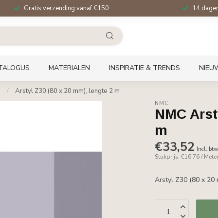
Gratis verzending vanaf €150
14 dagen 
TALOGUS
MATERIALEN
INSPIRATIE & TRENDS
NIEU
)
/
Arstyl Z30 (80 x 20 mm), lengte 2 m
NMC
NMC Arsty
m
€33,52
Incl. bt
Stukprijs: €16,76 / Mete
Arstyl Z30 (80 x 20