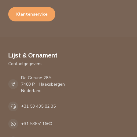
Klantenservice
Lijst & Ornament
Contactgegevens
De Greune 28A
7483 PH Haaksbergen
Nederland
+31 53 435 82 35
+31 538511660