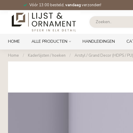
Vóór 13:00 besteld,
vandaag
verzonden!
HOME
ALLE PRODUCTEN
HANDLEIDINGEN
CA
Home
/
Kaderlijsten / hoeken
/
Arstyl / Grand Decor (HDPS / PU