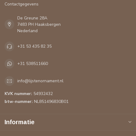
Contactgegevens
De Greune 28A
7483 PH Haaksbergen
Nederland
+31 53 435 82 35
+31 538511660
info@lijstenornament.nl
KVK nummer:
54932432
btw-nummer:
NL851496830B01
Informatie