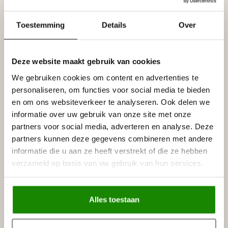
Reviews
Tags
Toestemming
Details
Over
Deze website maakt gebruik van cookies
Gerelateerde producten
We gebruiken cookies om content en advertenties te
NMC
personaliseren, om functies voor social media te bieden
NMC Verstekbak ART DECO
€132,00
en om ons websiteverkeer te analyseren. Ook delen we
Op voorraad
informatie over uw gebruik van onze site met onze
partners voor social media, adverteren en analyse. Deze
NMC
NMC Polyurethaan/HDPS Zaag
partners kunnen deze gegevens combineren met andere
€30,62
55 cm
informatie die u aan ze heeft verstrekt of die ze hebben
Op voorraad
verzameld op basis van uw gebruik van hun services.
NMC
NMC Adefix PLUS lijmkoker 290
€21,88
ml
Alles toestaan
Op voorraad