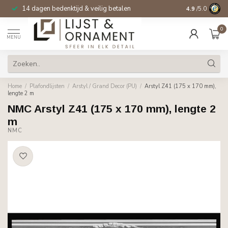
14 dagen bedenktijd & veilig betalen
4.9
/5.0
0
MENU
Home
/
Plafondlijsten
/
Arstyl / Grand Decor (PU)
/
Arstyl Z41 (175 x 170 mm),
lengte 2 m
NMC Arstyl Z41 (175 x 170 mm), lengte 2
m
NMC