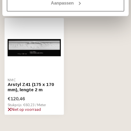
Aanpassen
Recent bekeken
NMC
Arstyl Z41 (175 x 170
mm), lengte 2 m
€120,46
Stukprijs: €60,23 / Meter
Niet op voorraad