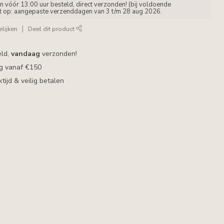
vóór 13:00 uur besteld, direct verzonden! (bij voldoende
et op: aangepaste verzenddagen van 3 t/m 28 aug 2026.
lijken
Deel dit product
eld,
vandaag
verzonden!
ng vanaf €150
ijd & veilig betalen