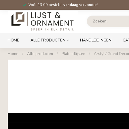
Vóór 13:00 besteld,
vandaag
verzonden!
HOME
ALLE PRODUCTEN
HANDLEIDINGEN
CA
Home
/
Alle producten
/
Plafondlijsten
/
Arstyl / Grand Decor