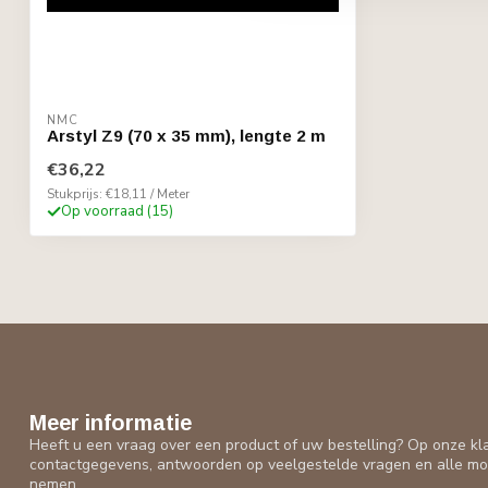
NMC
Arstyl Z9 (70 x 35 mm), lengte 2 m
€36,22
Stukprijs: €18,11 / Meter
Op voorraad (15)
Meer informatie
Heeft u een vraag over een product of uw bestelling? Op onze kl
contactgegevens, antwoorden op veelgestelde vragen en alle mo
nemen.