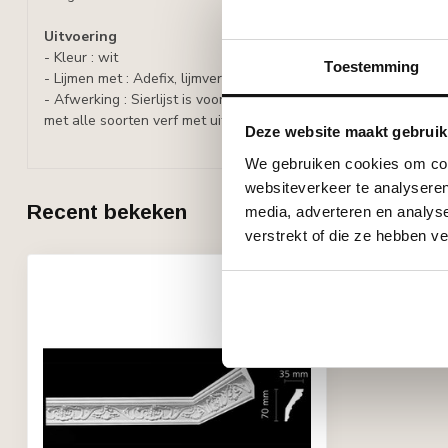
Uitvoering
- Kleur : wit
Toestemming
- Lijmen met : Adefix, lijmverbruik: 50-60 ml/m.
- Afwerking : Sierlijst is voorbehandeld met een watergedragen
met alle soorten verf met uitzondering van silicaathoudende ve
Deze website maakt gebruik
We gebruiken cookies om cont
websiteverkeer te analyseren
Recent bekeken
media, adverteren en analys
verstrekt of die ze hebben v