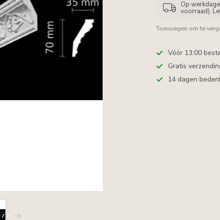
Op werkdagen 
voorraad). L
Toevoegen om te verge
Vóór 13:00 best
Gratis verzendi
14 dagen bedenkt