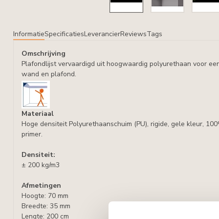
Informatie
Specificaties
Leverancier
Reviews
Tags
Omschrijving
Plafondlijst vervaardigd uit hoogwaardig polyurethaan voor ee
wand en plafond.
Materiaal
Hoge densiteit Polyurethaanschuim (PU), rigide, gele kleur, 10
primer.
Densiteit:
± 200 kg/m3
Afmetingen
Hoogte: 70 mm
Breedte: 35 mm
Lengte: 200 cm