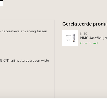
Gerelateerde produ
n decoratieve afwerking tussen
NMC
NMC Adefix lij
Op voorraad
0% CFK-vrij, watergedragen witte