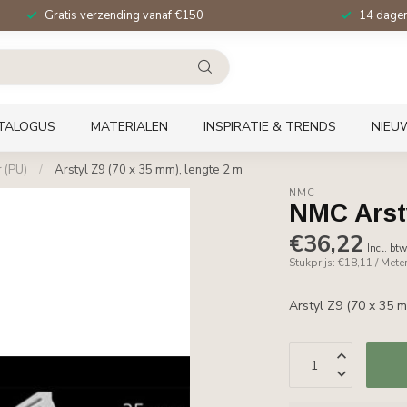
Gratis verzending vanaf €150
14 dagen 
TALOGUS
MATERIALEN
INSPIRATIE & TRENDS
NIEU
 (PU)
/
Arstyl Z9 (70 x 35 mm), lengte 2 m
NMC
NMC Arsty
€36,22
Incl. bt
Stukprijs: €18,11 / Mete
Arstyl Z9 (70 x 35 