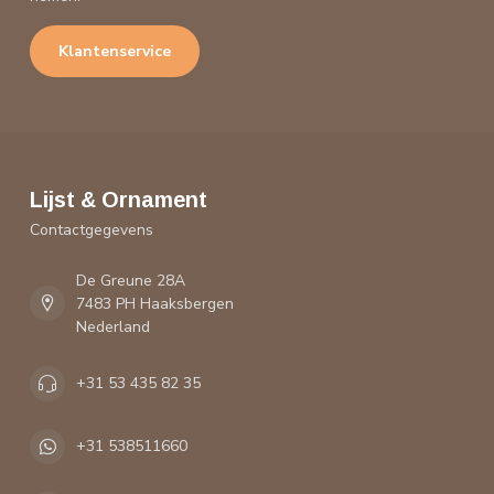
Klantenservice
Lijst & Ornament
Contactgegevens
De Greune 28A
7483 PH Haaksbergen
Nederland
+31 53 435 82 35
+31 538511660