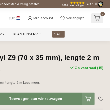
bedenktijd & veilig betalen
4.9
/5.0
1674
beoordelingen
0
Mijn account
Verlanglijst
EUR
WS
KLANTENSERVICE
SALE
l Z9 (70 x 35 mm), lengte 2 m
w
Op voorraad (15)
r
mm), lengte 2 m
Lees meer
.
Toevoegen aan winkelwagen