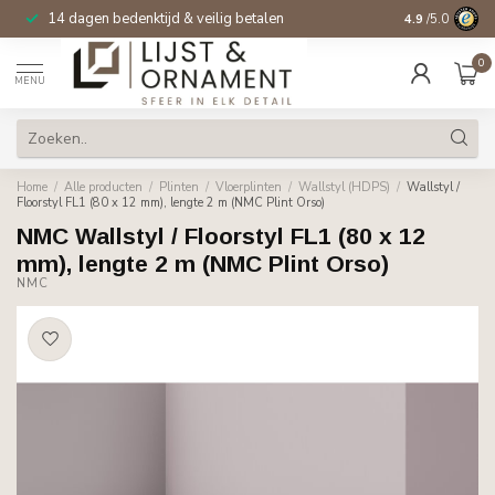
14 dagen bedenktijd & veilig betalen
4.9
/5.0
0
MENU
Home
/
Alle producten
/
Plinten
/
Vloerplinten
/
Wallstyl (HDPS)
/
Wallstyl /
Floorstyl FL1 (80 x 12 mm), lengte 2 m (NMC Plint Orso)
NMC Wallstyl / Floorstyl FL1 (80 x 12
mm), lengte 2 m (NMC Plint Orso)
NMC