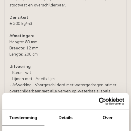
stootvast en overschilderbaar.
Densiteit:
± 300 kg/m3
Afmetingen:
Hoogte: 80 mm
Breedte: 12 mm
Lengte: 200 cm
Uitvoering
- Kleur : wit
- Lijmen met : Adefix lijm
- Afwerking : Voorgeschilderd met watergedragen primer,
overschilderbaar met alle verven op waterbasis, zoals
acrylverf, latex of muurverf (oplosmiddelvrij).
Plint FL.1
Toestemming
Details
Over
Analoog: DECOFLAIR Sierlijst plint FL1 8x1,3x200 cm
Specificaties