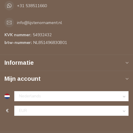
+31 538511660
info@lijstenornament.nl
KVK nummer:
54932432
btw-nummer:
NL851496830B01
Informatie
Mijn account
€