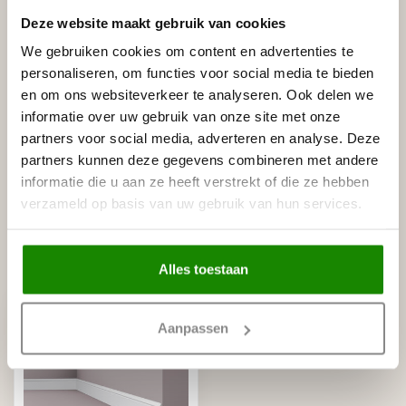
Leverancier
Deze website maakt gebruik van cookies
Reviews
We gebruiken cookies om content en advertenties te
Tags
personaliseren, om functies voor social media te bieden
en om ons websiteverkeer te analyseren. Ook delen we
informatie over uw gebruik van onze site met onze
Gerelateerde producten
partners voor social media, adverteren en analyse. Deze
partners kunnen deze gegevens combineren met andere
NMC
NMC Adefix lijmkoker 310 ml
informatie die u aan ze heeft verstrekt of die ze hebben
€8,95
Op voorraad
verzameld op basis van uw gebruik van hun services.
Recent bekeken
Alles toestaan
Aanpassen