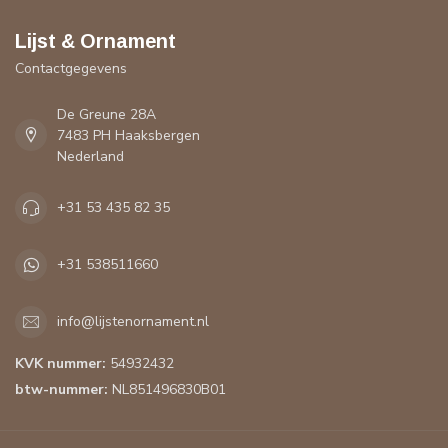
Lijst & Ornament
Contactgegevens
De Greune 28A
7483 PH Haaksbergen
Nederland
+31 53 435 82 35
+31 538511660
info@lijstenornament.nl
KVK nummer:
54932432
btw-nummer:
NL851496830B01