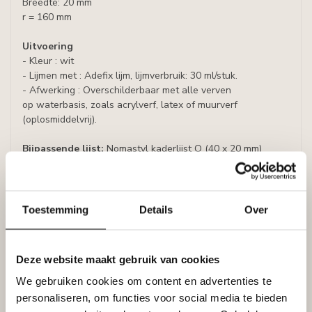
Breedte: 20 mm
r = 160 mm
Uitvoering
- Kleur : wit
- Lijmen met : Adefix lijm, lijmverbruik: 30 ml/stuk.
- Afwerking : Overschilderbaar met alle verven
op waterbasis, zoals acrylverf, latex of muurverf
(oplosmiddelvrij).
Bijpassende lijst:
Nomastyl kaderlijst O (40 x 20 mm)
Specificaties
Leverancier
Reviews
Toestemming
Details
Over
Tags
Deze website maakt gebruik van cookies
Gerelateerde producten
We gebruiken cookies om content en advertenties te
personaliseren, om functies voor social media te bieden
NMC