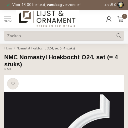
Vóór 13:00 besteld,
vandaag
verzonden!
Gratis verzen
4.9
/5.0
0
MENU
Home
/
Nomastyl Hoekbocht O24, set (= 4 stuks)
NMC Nomastyl Hoekbocht O24, set (= 4
stuks)
NMC